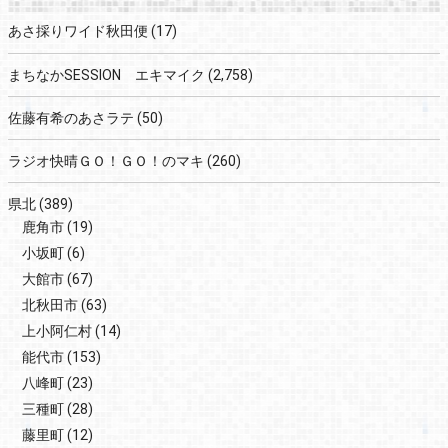
あさ採りワイド秋田便
(17)
まちなかSESSION エキマイク
(2,758)
佐藤有希のあさラテ
(50)
ラジオ快晴ＧＯ！ＧＯ！のマキ
(260)
県北
(389)
鹿角市
(19)
小坂町
(6)
大館市
(67)
北秋田市
(63)
上小阿仁村
(14)
能代市
(153)
八峰町
(23)
三種町
(28)
藤里町
(12)