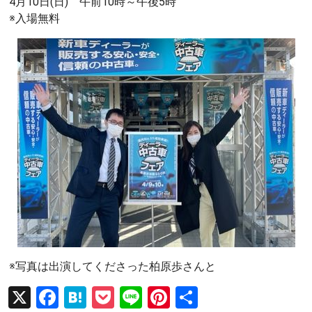
4月10日(日) 午前10時～午後5時
※入場無料
※写真は出演してくださった柏原歩さんと
X
F
H
P
Li
Pi
共