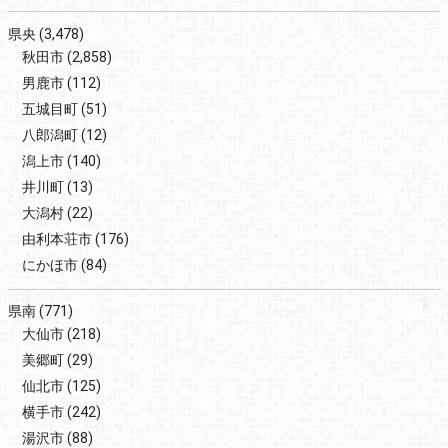
県央
(3,478)
秋田市
(2,858)
男鹿市
(112)
五城目町
(51)
八郎潟町
(12)
潟上市
(140)
井川町
(13)
大潟村
(22)
由利本荘市
(176)
にかほ市
(84)
県南
(771)
大仙市
(218)
美郷町
(29)
仙北市
(125)
横手市
(242)
湯沢市
(88)