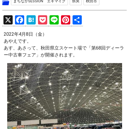
まちなかSESSION エキマイク
県央
秋田市
X
F
H
P
Li
Pi
共
a
at
o
n
nt
有
2022年4月8日（金）
ce
e
ck
e
er
あやえです。
b
n
et
es
あす、あさって、秋田県立スケート場で「第68回ディーラ
o
a
t
ー中古車フェア」が開催されます。
o
k