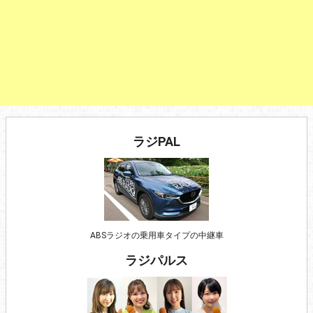
ラジPAL
ABSラジオの乗用車タイプの中継車
ラジパルス