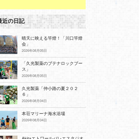
最近の日記
晴天に映える竿燈！「川口竿燈
会」
2026年08月05日
「久光製薬のブテナロックブー
ス」
2026年08月05日
久光製薬「仲小路の夏２０２
６」
2026年08月04日
本荘マリーナ海水浴場
2026年08月04日
Akitaエトワールバレエスタジオ