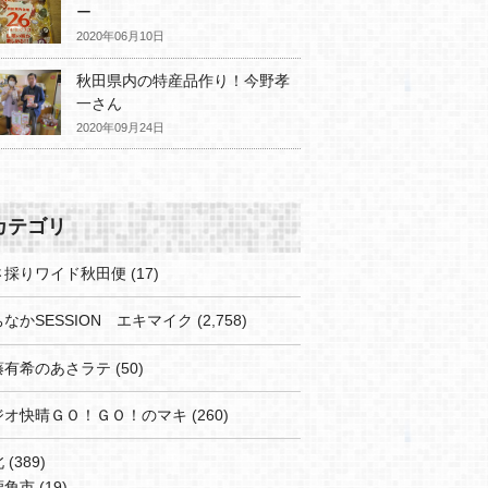
ー
2020年06月10日
秋田県内の特産品作り！今野孝
一さん
2020年09月24日
カテゴリ
さ採りワイド秋田便
(17)
なかSESSION エキマイク
(2,758)
藤有希のあさラテ
(50)
ジオ快晴ＧＯ！ＧＯ！のマキ
(260)
北
(389)
鹿角市
(19)