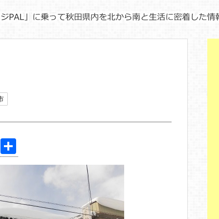
市
Pi
共
nt
有
er
e
st