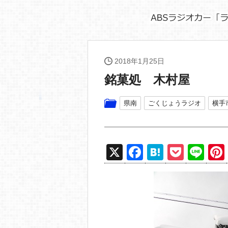
2018年1月25日
銘菓処 木村屋
県南
ごくじょうラジオ
横手
X
F
H
P
Li
a
at
o
n
c
e
ck
e
e
n
et
b
a