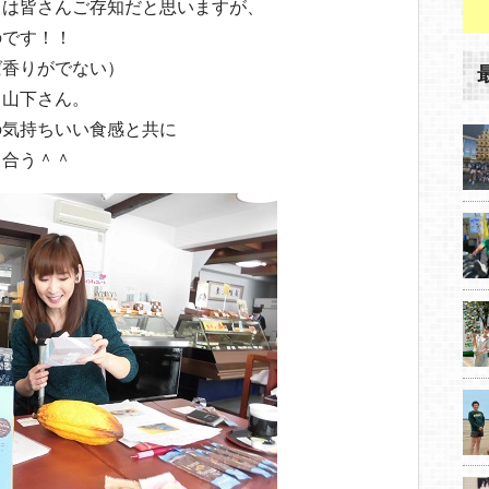
とは皆さんご存知だと思いますが、
のです！！
ば香りがでない）
う山下さん。
の気持ちいい食感と共に
と合う＾＾