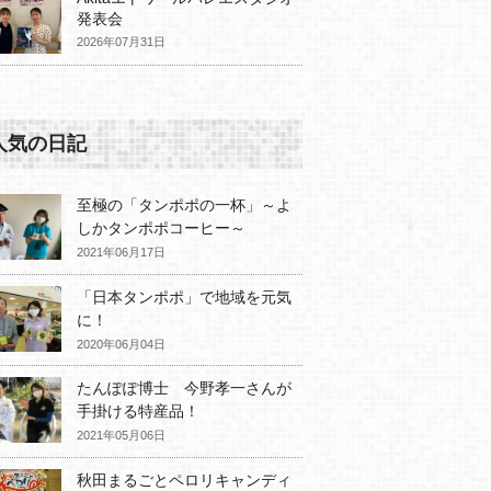
発表会
2026年07月31日
人気の日記
至極の「タンポポの一杯」～よ
しかタンポポコーヒー～
2021年06月17日
「日本タンポポ」で地域を元気
に！
2020年06月04日
たんぽぽ博士 今野孝一さんが
手掛ける特産品！
2021年05月06日
秋田まるごとペロリキャンディ