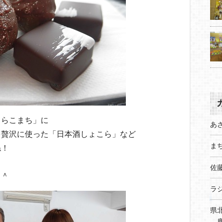
くらこまち」に
あ
を贅沢に使った「日本酒しょこら」など
まち
ね！
佐
＾＾
ラ
県