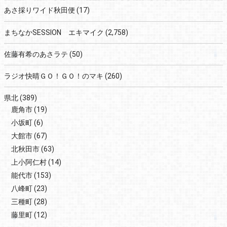
あさ採りワイド秋田便
(17)
まちなかSESSION エキマイク
(2,758)
佐藤有希のあさラテ
(50)
ラジオ快晴ＧＯ！ＧＯ！のマキ
(260)
県北
(389)
鹿角市
(19)
小坂町
(6)
大館市
(67)
北秋田市
(63)
上小阿仁村
(14)
能代市
(153)
八峰町
(23)
三種町
(28)
藤里町
(12)