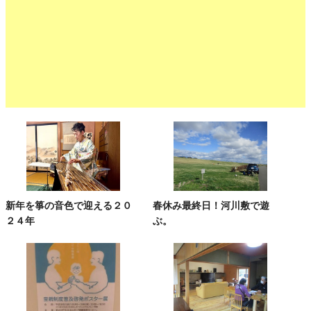
新年を箏の音色で迎える２０
春休み最終日！河川敷で遊
２４年
ぶ。