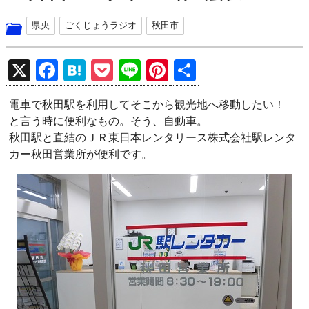
県央
ごくじょうラジオ
秋田市
X
F
H
P
Li
Pi
共
a
at
o
n
nt
有
電車で秋田駅を利用してそこから観光地へ移動したい！
ce
e
ck
e
er
と言う時に便利なもの。そう、自動車。
b
n
et
es
秋田駅と直結のＪＲ東日本レンタリース株式会社駅レンタ
o
a
t
カー秋田営業所が便利です。
o
k