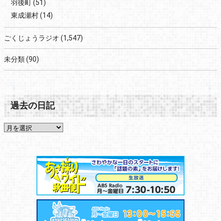
羽後町
(51)
東成瀬村
(14)
ごくじょうラジオ
(1,547)
未分類
(90)
過去の日記