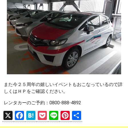
また今２５周年の嬉しいイベントもおこなっているので詳
しくはＨＰをご確認ください。
レンタカーのご予約：0800-888-4892
X
F
H
P
Li
Pi
共
a
at
o
n
nt
有