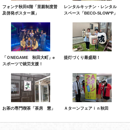
フォンテ秋田6階「里親制度普
レンタルキッチン・レンタル
及啓発ポスター展」
スペース「BECO-SLOW*P」
「ＯNEGAME 秋田大町」e
提灯づくり最盛期！
スポーツで就労支援！
お茶の専門喫茶「茶房 慧」
Ａターンフェアｉｎ秋田