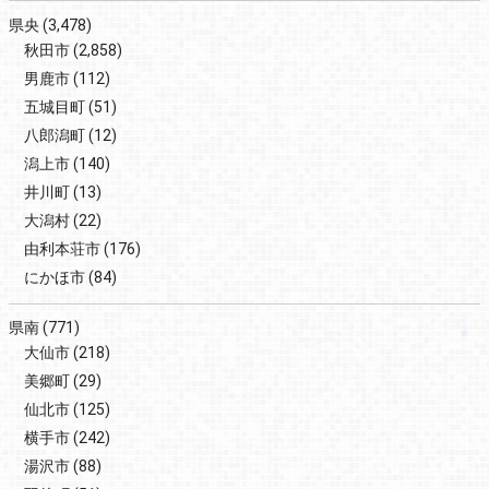
県央
(3,478)
秋田市
(2,858)
男鹿市
(112)
五城目町
(51)
八郎潟町
(12)
潟上市
(140)
井川町
(13)
大潟村
(22)
由利本荘市
(176)
にかほ市
(84)
県南
(771)
大仙市
(218)
美郷町
(29)
仙北市
(125)
横手市
(242)
湯沢市
(88)