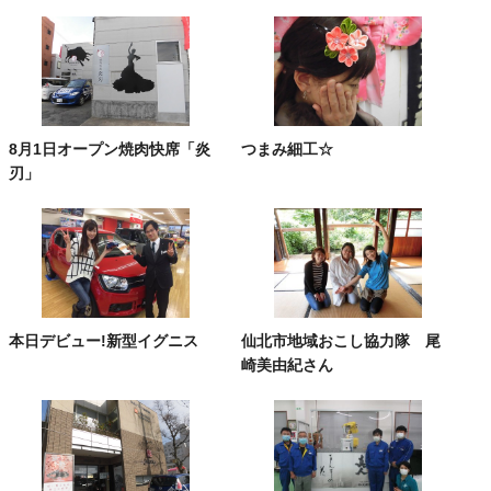
8月1日オープン焼肉快席「炎
つまみ細工☆
刃」
本日デビュー!新型イグニス
仙北市地域おこし協力隊 尾
崎美由紀さん