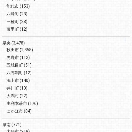
能代市
(153)
八峰町
(23)
三種町
(28)
藤里町
(12)
県央
(3,478)
秋田市
(2,858)
男鹿市
(112)
五城目町
(51)
八郎潟町
(12)
潟上市
(140)
井川町
(13)
大潟村
(22)
由利本荘市
(176)
にかほ市
(84)
県南
(771)
大仙市
(218)