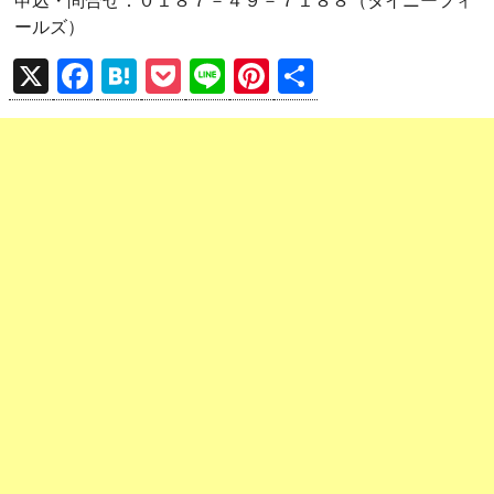
申込・問合せ：０１８７－４９－７１８８（タイニーフィ
ールズ）
X
F
H
P
Li
Pi
共
a
at
o
n
nt
有
ce
e
ck
e
er
b
n
et
es
o
a
t
o
k