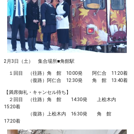
2月3日（土） 集合場所■角館駅
１回目 （往路）角 館 10:00発 阿仁合 11:20着
（復路）阿仁合 12:30発 角 館 13:40着
【満席御礼・キャンセル待ち】
２回目 （往路）角 館 14:30発 上桧木内
15:20着
（復路）上桧木内 16:30発 角 館
17:20着