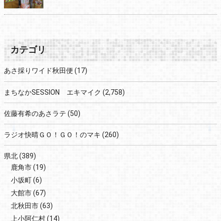
カテゴリ
あさ採りワイド秋田便
(17)
まちなかSESSION エキマイク
(2,758)
佐藤有希のあさラテ
(50)
ラジオ快晴ＧＯ！ＧＯ！のマキ
(260)
県北
(389)
鹿角市
(19)
小坂町
(6)
大館市
(67)
北秋田市
(63)
上小阿仁村
(14)