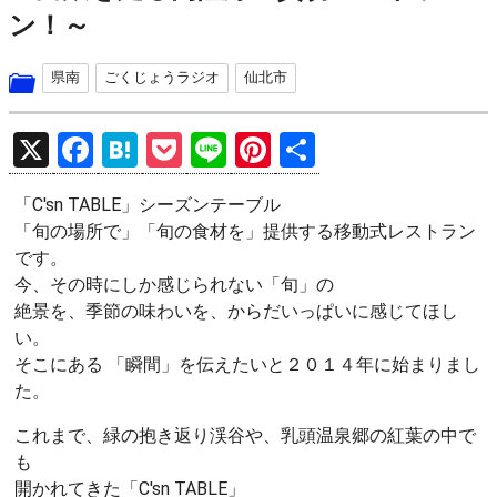
ン！～
県南
ごくじょうラジオ
仙北市
X
F
H
P
Li
Pi
共
a
at
o
n
nt
有
「C'sn TABLE」シーズンテーブル
ce
e
ck
e
er
「旬の場所で」「旬の食材を」提供する移動式レストラン
b
n
et
es
です。
o
a
t
今、その時にしか感じられない「旬」の
絶景を、季節の味わいを、からだいっぱいに感じてほし
o
い。
k
そこにある 「瞬間」を伝えたいと２０１４年に始まりまし
た。
これまで、緑の抱き返り渓谷や、乳頭温泉郷の紅葉の中で
も
開かれてきた「C'sn TABLE」