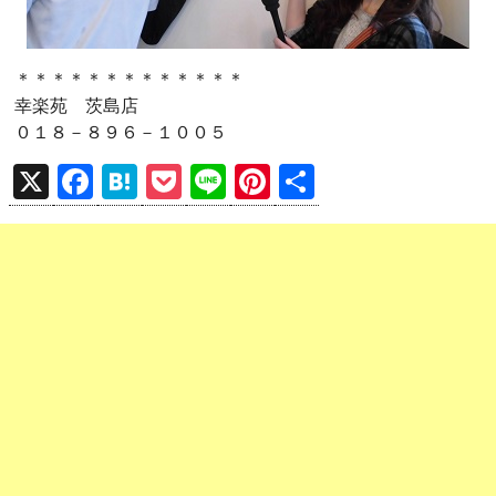
＊＊＊＊＊＊＊＊＊＊＊＊＊
幸楽苑 茨島店
０１８－８９６－１００５
X
F
H
P
Li
Pi
共
a
at
o
n
nt
有
ce
e
ck
e
er
b
n
et
es
o
a
t
o
k