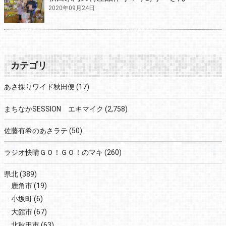
2020年09月24日
カテゴリ
あさ採りワイド秋田便
(17)
まちなかSESSION エキマイク
(2,758)
佐藤有希のあさラテ
(50)
ラジオ快晴ＧＯ！ＧＯ！のマキ
(260)
県北
(389)
鹿角市
(19)
小坂町
(6)
大館市
(67)
北秋田市
(63)