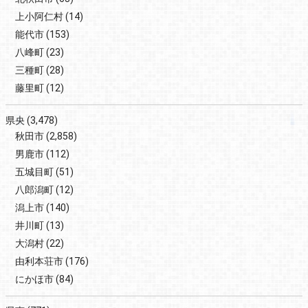
上小阿仁村
(14)
能代市
(153)
八峰町
(23)
三種町
(28)
藤里町
(12)
県央
(3,478)
秋田市
(2,858)
男鹿市
(112)
五城目町
(51)
八郎潟町
(12)
潟上市
(140)
井川町
(13)
大潟村
(22)
由利本荘市
(176)
にかほ市
(84)