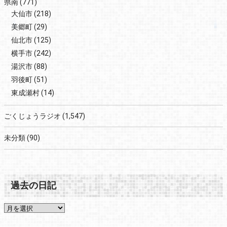
県南
(771)
大仙市
(218)
美郷町
(29)
仙北市
(125)
横手市
(242)
湯沢市
(88)
羽後町
(51)
東成瀬村
(14)
ごくじょうラジオ
(1,547)
未分類
(90)
過去の日記