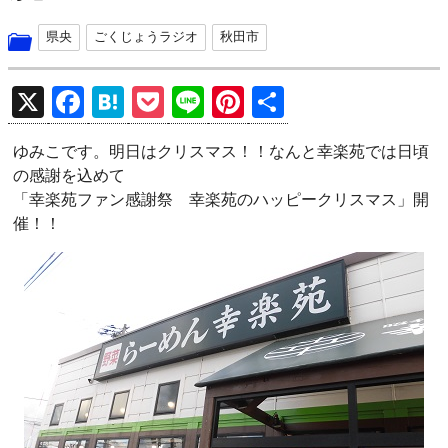
県央
ごくじょうラジオ
秋田市
X
F
H
P
Li
Pi
共
a
at
o
n
nt
有
ゆみこです。明日はクリスマス！！なんと幸楽苑では日頃
ce
e
ck
e
er
の感謝を込めて
b
n
et
es
「幸楽苑ファン感謝祭 幸楽苑のハッピークリスマス」開
o
a
t
催！！
o
k