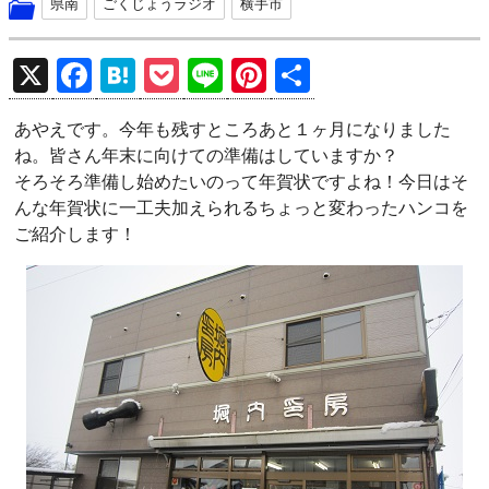
県南
ごくじょうラジオ
横手市
X
F
H
P
Li
Pi
共
a
at
o
n
nt
有
あやえです。今年も残すところあと１ヶ月になりました
ce
e
ck
e
er
ね。皆さん年末に向けての準備はしていますか？
b
n
et
es
そろそろ準備し始めたいのって年賀状ですよね！今日はそ
o
a
t
んな年賀状に一工夫加えられるちょっと変わったハンコを
ご紹介します！
o
k