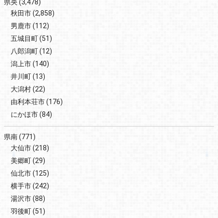
県央
(3,478)
秋田市
(2,858)
男鹿市
(112)
五城目町
(51)
八郎潟町
(12)
潟上市
(140)
井川町
(13)
大潟村
(22)
由利本荘市
(176)
にかほ市
(84)
県南
(771)
大仙市
(218)
美郷町
(29)
仙北市
(125)
横手市
(242)
湯沢市
(88)
羽後町
(51)