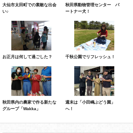
大仙市太田町での素敵な出会
秋田県動物管理センター パ
い♪
ートナー犬！
お正月は何して過ごした？
千秋公園でリフレッシュ！
秋田県内の農家で作る新たな
週末は「小田嶋ぶどう園」
グループ「Wakka」
へ！