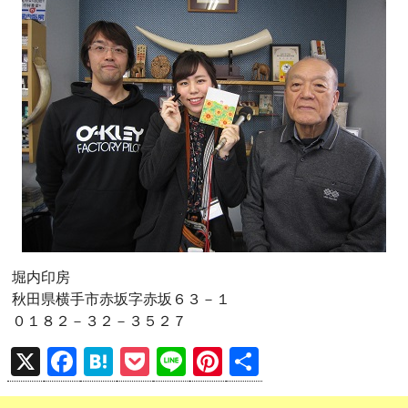
堀内印房
秋田県横手市赤坂字赤坂６３－１
０１８２－３２－３５２７
X
F
H
P
Li
Pi
共
a
at
o
n
nt
有