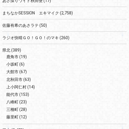
あさ採りワイド秋田便
(17)
まちなかSESSION エキマイク
(2,758)
佐藤有希のあさラテ
(50)
ラジオ快晴ＧＯ！ＧＯ！のマキ
(260)
県北
(389)
鹿角市
(19)
小坂町
(6)
大館市
(67)
北秋田市
(63)
上小阿仁村
(14)
能代市
(153)
八峰町
(23)
三種町
(28)
藤里町
(12)