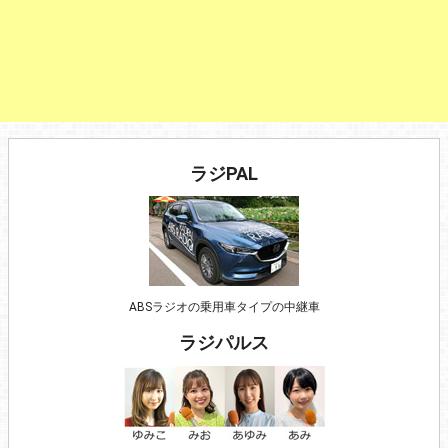
ラジPAL
ABSラジオの乗用車タイプの中継車
ラジパルス