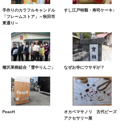
手作りのカラフルキャンドル
すし江戸特製・寿司ケーキ♪
「フレームストア」～秋田市
東通り～
種沢果樹組合「雪中りんご」
なぜお寺にウサギが？
PeacH
オカベマサノリ 古代ビーズ
アクセサリー展