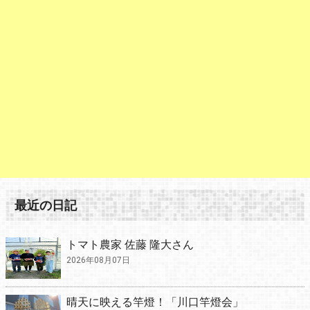
最近の日記
トマト農家 佐藤 隆大さん
2026年08月07日
晴天に映える竿燈！「川口竿燈会」