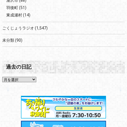
湯沢市
(88)
羽後町
(51)
東成瀬村
(14)
ごくじょうラジオ
(1,547)
未分類
(90)
過去の日記