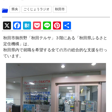
県央
ごくじょうラジオ
秋田市
X
F
H
P
Li
Pi
共
a
at
o
n
nt
有
秋田市御所野「秋田テルサ」３階にある「秋田県ふるさと
ce
e
ck
e
er
定住機構」は、
b
n
et
es
秋田県内で就職を希望する全ての方の総合的な支援を行っ
o
a
t
ています。
o
k