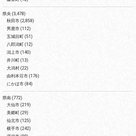
県央
(3,478)
秋田市
(2,858)
男鹿市
(112)
五城目町
(51)
八郎潟町
(12)
潟上市
(140)
井川町
(13)
大潟村
(22)
由利本荘市
(176)
にかほ市
(84)
県南
(772)
大仙市
(219)
美郷町
(29)
仙北市
(125)
横手市
(242)