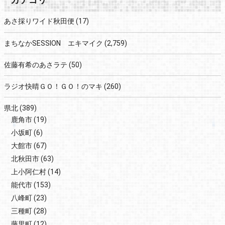
あさ採りワイド秋田便
(17)
まちなかSESSION エキマイク
(2,759)
佐藤有希のあさラテ
(50)
ラジオ快晴ＧＯ！ＧＯ！のマキ
(260)
県北
(389)
鹿角市
(19)
小坂町
(6)
大館市
(67)
北秋田市
(63)
上小阿仁村
(14)
能代市
(153)
八峰町
(23)
三種町
(28)
藤里町
(12)