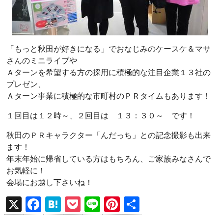
「もっと秋田が好きになる」でおなじみのケースケ＆マサ
さんのミニライブや
Ａターンを希望する方の採用に積極的な注目企業１３社の
プレゼン、
Ａターン事業に積極的な市町村のＰＲタイムもあります！
１回目は１２時～、２回目は １３：３０～ です！
秋田のＰＲキャラクター「んだっち」との記念撮影も出来
ます！
年末年始に帰省している方はもちろん、ご家族みなさんで
お気軽に！
会場にお越し下さいね！
X
F
H
P
Li
Pi
共
a
at
o
n
nt
有