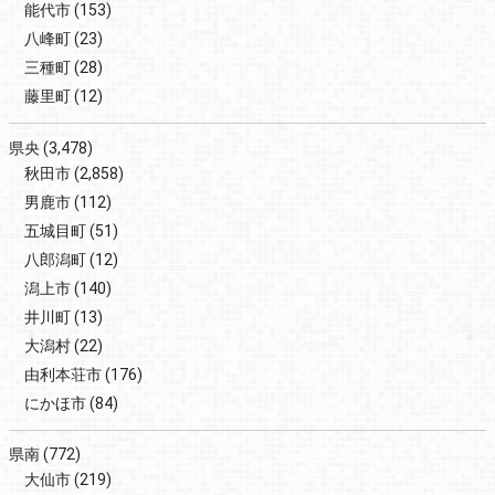
能代市
(153)
八峰町
(23)
三種町
(28)
藤里町
(12)
県央
(3,478)
秋田市
(2,858)
男鹿市
(112)
五城目町
(51)
八郎潟町
(12)
潟上市
(140)
井川町
(13)
大潟村
(22)
由利本荘市
(176)
にかほ市
(84)
県南
(772)
大仙市
(219)