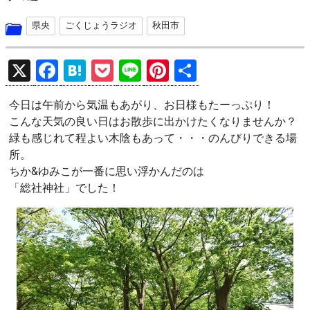
県央
ごくじょうラジオ
秋田市
X
F
H
P
Li
Pi
共
a
at
o
n
nt
有
今日は午前から気温もあがり、お日様もたーっぷり！
ce
e
ck
e
er
こんな天気の良い日はお散歩に出かけたくなりませんか？
b
n
et
es
緑も感じれて程よい木陰もあって・・・のんびりできる場
o
a
t
所。
ちか&ゆみこが一番に思い浮かんだのは
o
「総社神社」でした！
k