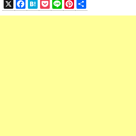
X
F
H
P
Li
Pi
共
a
at
o
n
nt
有
ce
e
ck
e
er
b
n
et
es
o
a
t
o
k