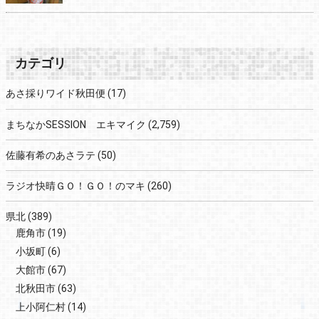
カテゴリ
あさ採りワイド秋田便
(17)
まちなかSESSION エキマイク
(2,759)
佐藤有希のあさラテ
(50)
ラジオ快晴ＧＯ！ＧＯ！のマキ
(260)
県北
(389)
鹿角市
(19)
小坂町
(6)
大館市
(67)
北秋田市
(63)
上小阿仁村
(14)