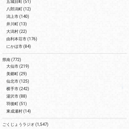
五城目町
(51)
八郎潟町
(12)
潟上市
(140)
井川町
(13)
大潟村
(22)
由利本荘市
(176)
にかほ市
(84)
県南
(772)
大仙市
(219)
美郷町
(29)
仙北市
(125)
横手市
(242)
湯沢市
(88)
羽後町
(51)
東成瀬村
(14)
ごくじょうラジオ
(1,547)