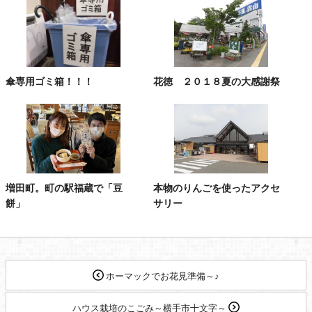
傘専用ゴミ箱！！！
花徳 ２０１８夏の大感謝祭
増田町。町の駅福蔵で「豆
本物のりんごを使ったアクセ
餅」
サリー
ホーマックでお花見準備～♪
ハウス栽培のこごみ～横手市十文字～