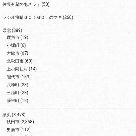
佐藤有希のあさラテ
(50)
ラジオ快晴ＧＯ！ＧＯ！のマキ
(260)
県北
(389)
鹿角市
(19)
小坂町
(6)
大館市
(67)
北秋田市
(63)
上小阿仁村
(14)
能代市
(153)
八峰町
(23)
三種町
(28)
藤里町
(12)
県央
(3,478)
秋田市
(2,858)
男鹿市
(112)