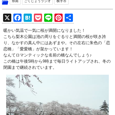
県南
ごくじょうラジオ
横手市
X
F
H
P
Li
Pi
共
a
at
o
n
nt
有
暖かい気温で一気に桜が満開になりました！
ce
e
ck
e
er
こちら梨木公園は池の周りをぐるりと満開の桜が咲き誇
b
n
et
es
り、なかすの真ん中にはあずまや。その左右に朱色の「恋
o
a
t
恋橋」「愛愛橋」が架かっています！
なんてロマンティックな名前の橋なんでしょう♪
o
この橋は午後5時から9時まで毎日ライトアップされ、冬の
k
閉園まで継続されています。