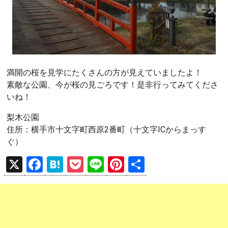
満開の桜を見学にたくさんの方が見えていましたよ！
素敵な公園、今が桜の見ごろです！是非行ってみてくださ
いね！
梨木公園
住所：横手市十文字町西原2番町（十文字ICからまっす
ぐ）
X
F
H
P
Li
Pi
共
a
at
o
n
nt
有
ce
e
ck
e
er
b
n
et
es