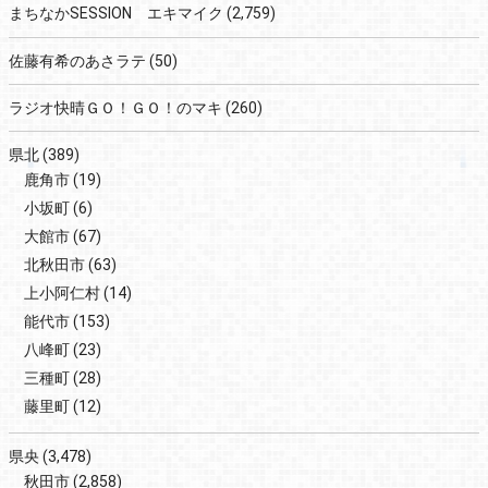
まちなかSESSION エキマイク
(2,759)
佐藤有希のあさラテ
(50)
ラジオ快晴ＧＯ！ＧＯ！のマキ
(260)
県北
(389)
鹿角市
(19)
小坂町
(6)
大館市
(67)
北秋田市
(63)
上小阿仁村
(14)
能代市
(153)
八峰町
(23)
三種町
(28)
藤里町
(12)
県央
(3,478)
秋田市
(2,858)