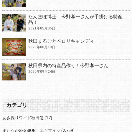
たんぽぽ博士 今野孝一さんが手掛ける特産
品！
2021年05月06日
秋田まるごとペロリキャンディー
2020年06月10日
秋田県内の特産品作り！今野孝一さん
2020年09月24日
カテゴリ
あさ採りワイド秋田便
(17)
まちなかSESSION エキマイク
(2,759)