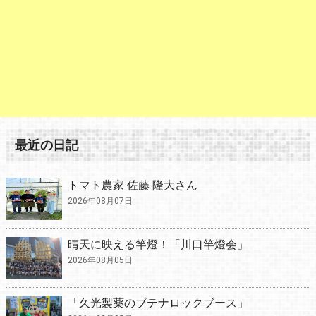
最近の日記
トマト農家 佐藤 隆大さん
2026年08月07日
晴天に映える竿燈！「川口竿燈会」
2026年08月05日
「久光製薬のブテナロックブース」