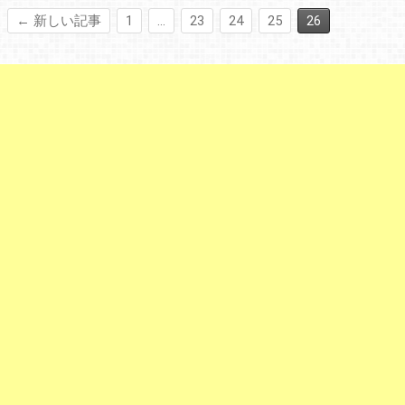
← 新しい記事
1
…
23
24
25
26