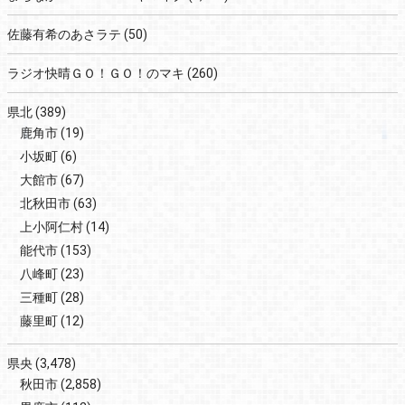
佐藤有希のあさラテ
(50)
ラジオ快晴ＧＯ！ＧＯ！のマキ
(260)
県北
(389)
鹿角市
(19)
小坂町
(6)
大館市
(67)
北秋田市
(63)
上小阿仁村
(14)
能代市
(153)
八峰町
(23)
三種町
(28)
藤里町
(12)
県央
(3,478)
秋田市
(2,858)