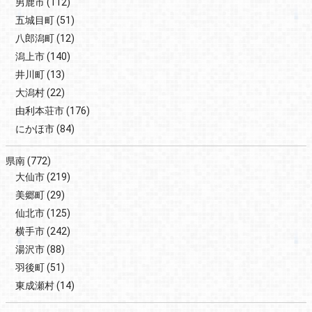
男鹿市
(112)
五城目町
(51)
八郎潟町
(12)
潟上市
(140)
井川町
(13)
大潟村
(22)
由利本荘市
(176)
にかほ市
(84)
県南
(772)
大仙市
(219)
美郷町
(29)
仙北市
(125)
横手市
(242)
湯沢市
(88)
羽後町
(51)
東成瀬村
(14)