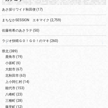
あさ採りワイド秋田便
(17)
まちなかSESSION エキマイク
(2,759)
佐藤有希のあさラテ
(50)
ラジオ快晴ＧＯ！ＧＯ！のマキ
(260)
県北
(389)
鹿角市
(19)
小坂町
(6)
大館市
(67)
北秋田市
(63)
上小阿仁村
(14)
能代市
(153)
八峰町
(23)
三種町
(28)
藤里町
(12)