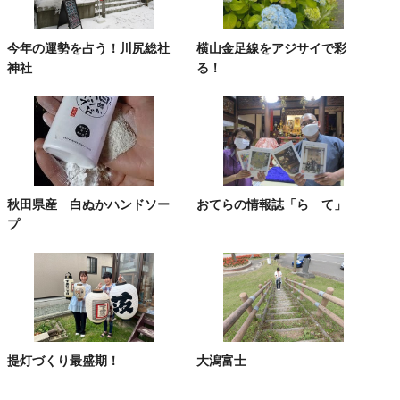
今年の運勢を占う！川尻総社
横山金足線をアジサイで彩
神社
る！
秋田県産 白ぬかハンドソー
おてらの情報誌「ら て」
プ
提灯づくり最盛期！
大潟富士