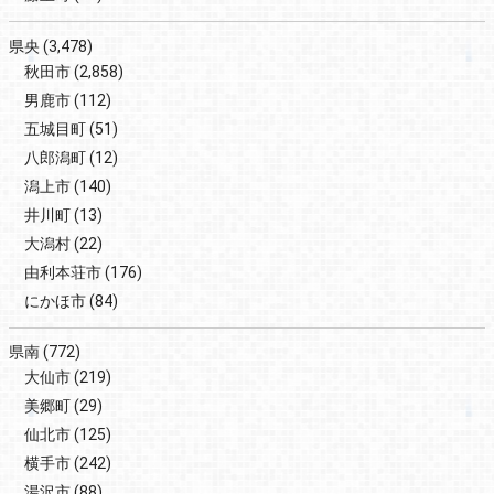
県央
(3,478)
秋田市
(2,858)
男鹿市
(112)
五城目町
(51)
八郎潟町
(12)
潟上市
(140)
井川町
(13)
大潟村
(22)
由利本荘市
(176)
にかほ市
(84)
県南
(772)
大仙市
(219)
美郷町
(29)
仙北市
(125)
横手市
(242)
湯沢市
(88)