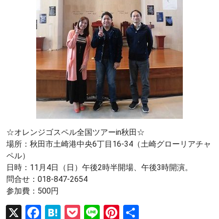
☆オレンジゴスペル全国ツアーin秋田☆
場所：秋田市土崎港中央6丁目16-34（土崎グローリアチャ
ペル）
日時：11月4日（日）午後2時半開場、午後3時開演。
問合せ：018-847-2654
参加費：500円
X
F
H
P
Li
Pi
共