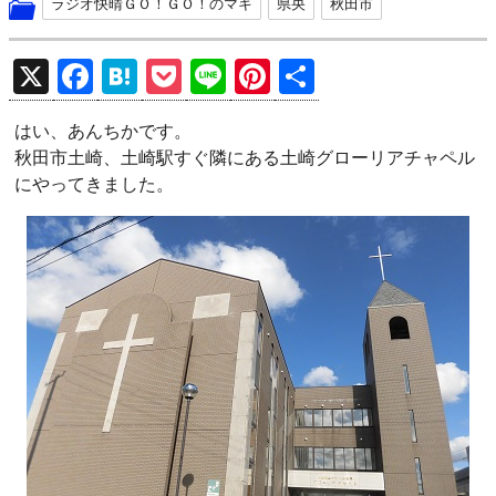
ラジオ快晴ＧＯ！ＧＯ！のマキ
県央
秋田市
X
F
H
P
Li
Pi
共
a
at
o
n
nt
有
はい、あんちかです。
ce
e
ck
e
er
秋田市土崎、土崎駅すぐ隣にある土崎グローリアチャペル
b
n
et
es
にやってきました。
o
a
t
o
k