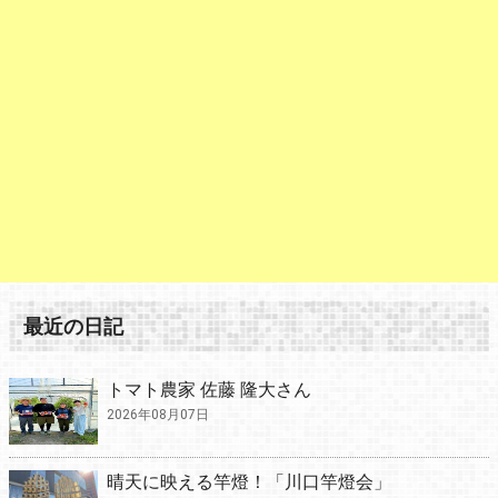
最近の日記
トマト農家 佐藤 隆大さん
2026年08月07日
晴天に映える竿燈！「川口竿燈会」