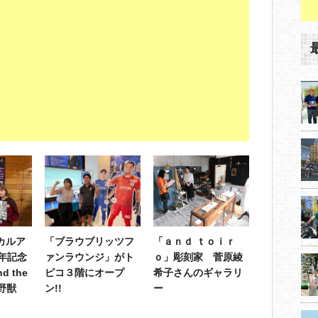
カルア
「ブラウブリッツフ
「ａｎｄ ｔｏｉｒ
年記念
ァンラウンジ」がト
ｏ」彫刻家 菅原綾
d the
ピコ３階にオープ
希子さんのギャラリ
と野獣
ン!!
ー