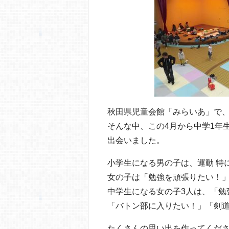
o
o
k
秋田県児童会館「みらいあ」で
そんな中、この4月から中学1年
出会いました。
小学生になる男の子は、運動 特
女の子は「勉強を頑張りたい！
中学生になる女の子3人は、「勉
「バトン部に入りたい！」「剣
たくさんの思い出を作ってくだ