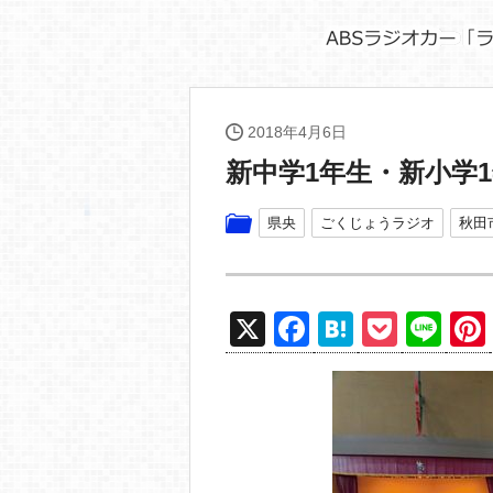
2018年4月6日
新中学1年生・新小学
県央
ごくじょうラジオ
秋田
X
F
H
P
Li
a
at
o
n
c
e
ck
e
e
n
et
b
a