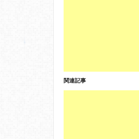
e
n
et
b
a
o
o
k
関連記事