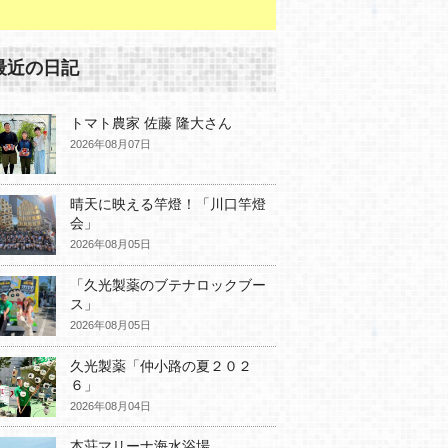
最近の日記
トマト農家 佐藤 隆大さん
2026年08月07日
晴天に映える竿燈！「川口竿燈
会」
2026年08月05日
「久光製薬のブテナロックブー
ス」
2026年08月05日
久光製薬「仲小路の夏２０２
６」
2026年08月04日
本荘マリーナ海水浴場