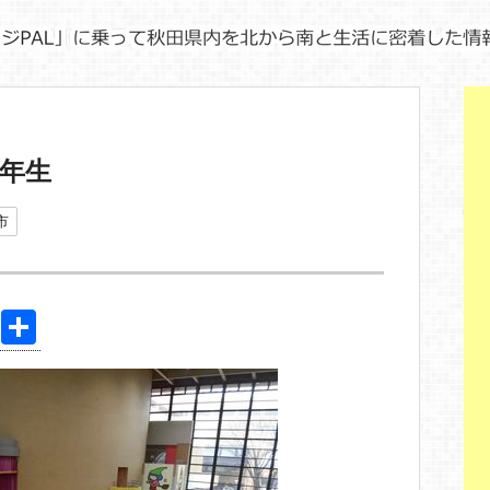
1年生
市
Pi
共
nt
有
er
e
st