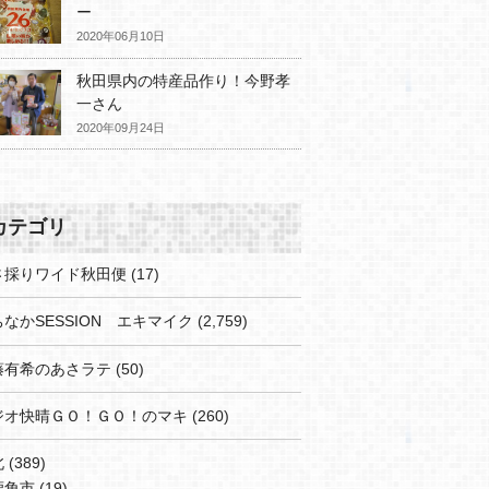
ー
2020年06月10日
秋田県内の特産品作り！今野孝
一さん
2020年09月24日
カテゴリ
さ採りワイド秋田便
(17)
なかSESSION エキマイク
(2,759)
藤有希のあさラテ
(50)
ジオ快晴ＧＯ！ＧＯ！のマキ
(260)
北
(389)
鹿角市
(19)