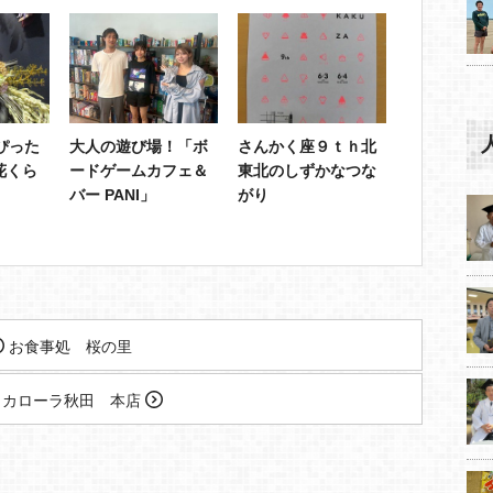
ぴった
大人の遊び場！「ボ
さんかく座９ｔｈ北
 花くら
ードゲームカフェ＆
東北のしずかなつな
バー PANI」
がり
お食事処 桜の里
タカローラ秋田 本店