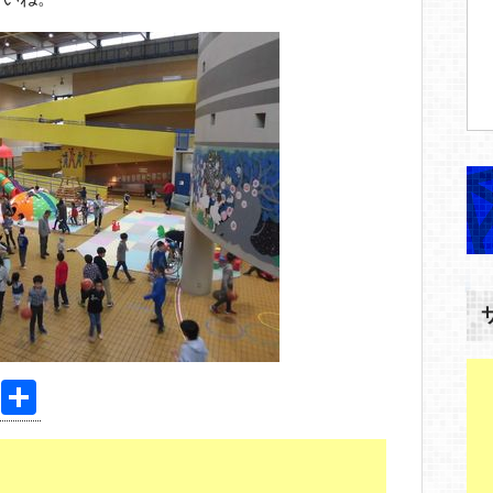
Pi
共
nt
有
er