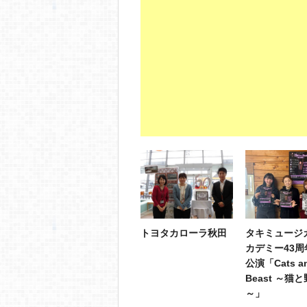
トヨタカローラ秋田
タキミュージ
カデミー43周
公演「Cats an
Beast ～猫
～」