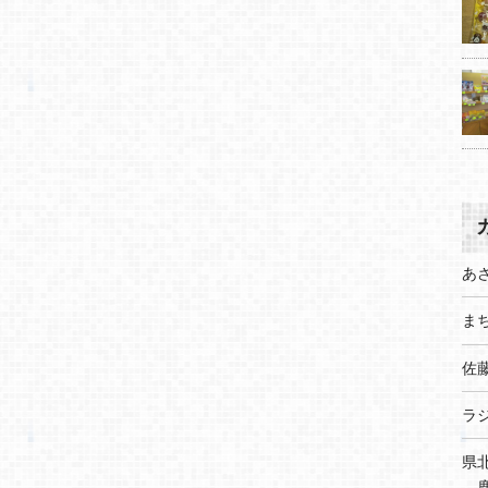
あ
まち
佐
ラ
県