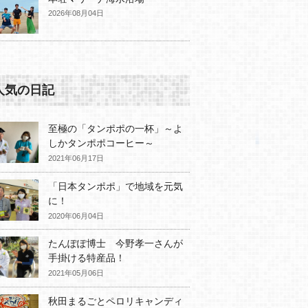
2026年08月04日
人気の日記
至極の「タンポポの一杯」～よ
しかタンポポコーヒー～
2021年06月17日
「日本タンポポ」で地域を元気
に！
2020年06月04日
たんぽぽ博士 今野孝一さんが
手掛ける特産品！
2021年05月06日
秋田まるごとペロリキャンディ