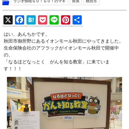
ラジオ快晴ＧＯ！ＧＯ！のマキ
県央
秋田市
X
F
H
P
Li
Pi
共
a
at
o
n
nt
有
はい、あんちかです。
ce
e
ck
e
er
秋田市御所野にあるイオンモール秋田にやってきました。
b
n
et
es
生命保険会社のアフラックがイオンモール秋田で開催中
o
a
t
の、
「なるほどなっとく がんを知る教室」に来ていま
o
す！！！
k