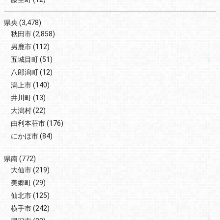
県央
(3,478)
秋田市
(2,858)
男鹿市
(112)
五城目町
(51)
八郎潟町
(12)
潟上市
(140)
井川町
(13)
大潟村
(22)
由利本荘市
(176)
にかほ市
(84)
県南
(772)
大仙市
(219)
美郷町
(29)
仙北市
(125)
横手市
(242)