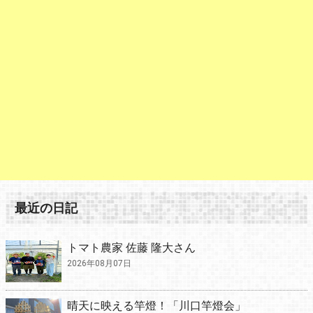
最近の日記
トマト農家 佐藤 隆大さん
2026年08月07日
晴天に映える竿燈！「川口竿燈会」