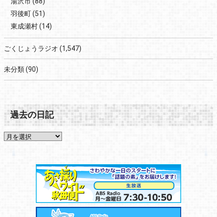
湯沢市
(88)
羽後町
(51)
東成瀬村
(14)
ごくじょうラジオ
(1,547)
未分類
(90)
過去の日記