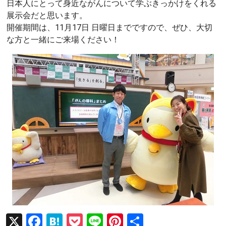
日本人にとって身近ながんについて学ぶきっかけをくれる
展示会だと思います。
開催期間は、11月17日 日曜日までですので、ぜひ、大切
な方と一緒にご来場ください！
X
F
H
P
Li
Pi
共