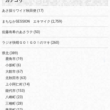
カテゴリ
あさ採りワイド秋田便
(17)
まちなかSESSION エキマイク
(2,759)
佐藤有希のあさラテ
(50)
ラジオ快晴ＧＯ！ＧＯ！のマキ
(260)
県北
(389)
鹿角市
(19)
小坂町
(6)
大館市
(67)
北秋田市
(63)
上小阿仁村
(14)
能代市
(153)
八峰町
(23)
三種町
(28)
藤里町
(12)