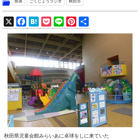
県央
ごくじょうラジオ
秋田市
X
F
H
P
Li
Pi
共
a
at
o
n
nt
有
ce
e
ck
e
er
b
n
et
es
o
a
t
o
k
秋田県児童会館みらいあに卓球をしに来ていた