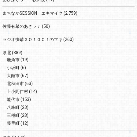
まちなかSESSION エキマイク
(2,759)
佐藤有希のあさラテ
(50)
ラジオ快晴ＧＯ！ＧＯ！のマキ
(260)
県北
(389)
鹿角市
(19)
小坂町
(6)
大館市
(67)
北秋田市
(63)
上小阿仁村
(14)
能代市
(153)
八峰町
(23)
三種町
(28)
藤里町
(12)