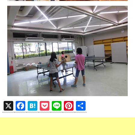
X
F
H
P
Li
Pi
共
a
at
o
n
nt
有
ce
e
ck
e
er
b
n
et
es