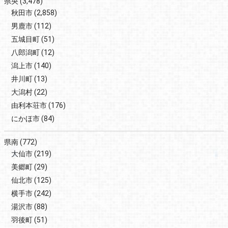
県央
(3,478)
秋田市
(2,858)
男鹿市
(112)
五城目町
(51)
八郎潟町
(12)
潟上市
(140)
井川町
(13)
大潟村
(22)
由利本荘市
(176)
にかほ市
(84)
県南
(772)
大仙市
(219)
美郷町
(29)
仙北市
(125)
横手市
(242)
湯沢市
(88)
羽後町
(51)