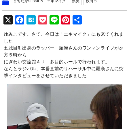
まちなかSESSION エキマイク
県央
秋田市
X
F
H
P
Li
Pi
共
a
at
o
n
nt
有
ゆみこです。さて、今日は「エキマイク」にも来てくれま
ce
e
ck
e
er
した
b
n
et
es
五城目町出身のラッパー 羅漢さんのワンマンライブが夕
o
a
t
方５時から
にぎわい交流館ＡＵ 多目的ホールで行われます。
o
なんとラジパル、本番直前のリハーサル中に羅漢さんに突
k
撃インタビューをさせていただきました！