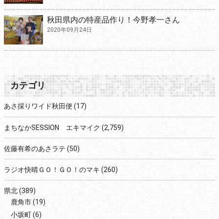
秋田県内の特産品作り！今野孝一さん
2020年09月24日
カテゴリ
あさ採りワイド秋田便
(17)
まちなかSESSION エキマイク
(2,759)
佐藤有希のあさラテ
(50)
ラジオ快晴ＧＯ！ＧＯ！のマキ
(260)
県北
(389)
鹿角市
(19)
小坂町
(6)