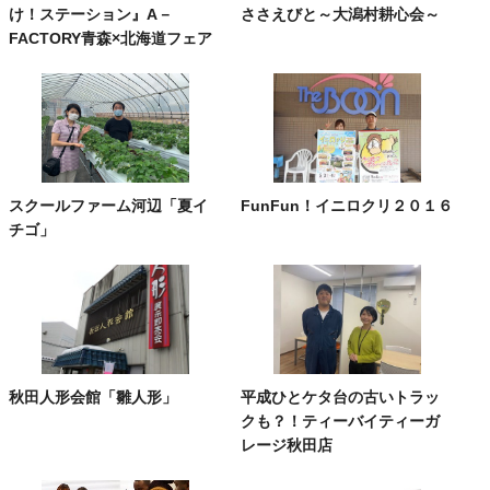
け！ステーション』A－
ささえびと～大潟村耕心会～
FACTORY青森×北海道フェア
スクールファーム河辺「夏イ
FunFun！イニロクリ２０１６
チゴ」
秋田人形会館「雛人形」
平成ひとケタ台の古いトラッ
クも？！ティーバイティーガ
レージ秋田店