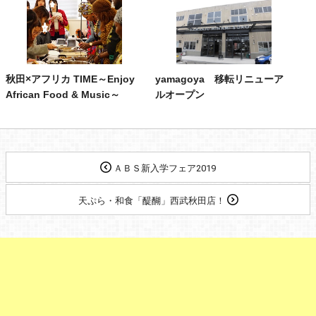
秋田×アフリカ TIME～Enjoy
yamagoya 移転リニューア
African Food & Music～
ルオープン
ＡＢＳ新入学フェア2019
天ぷら・和食「醍醐」西武秋田店！