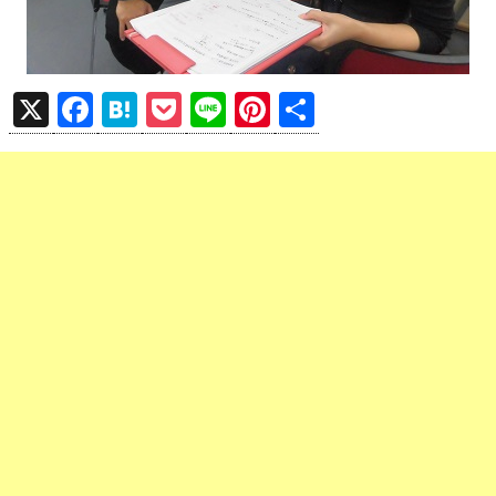
X
F
H
P
Li
Pi
共
a
at
o
n
nt
有
ce
e
ck
e
er
b
n
et
es
o
a
t
o
k