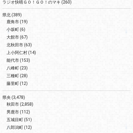
ラジオ快晴ＧＯ！ＧＯ！のマキ
(260)
県北
(389)
鹿角市
(19)
小坂町
(6)
大館市
(67)
北秋田市
(63)
上小阿仁村
(14)
能代市
(153)
八峰町
(23)
三種町
(28)
藤里町
(12)
県央
(3,478)
秋田市
(2,858)
男鹿市
(112)
五城目町
(51)
八郎潟町
(12)