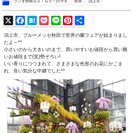
ラジオ快晴ＧＯ！ＧＯ！のマキ
県央
潟上市
X
F
H
P
Li
Pi
共
a
at
o
n
nt
有
潟上市、ブルーメッセ秋田で世界の蘭フェアが始まりまし
ce
e
ck
e
er
たよ～^^
b
n
et
es
小さいのから大きいのまで、買いやすいお値段から買い難
o
a
t
いお値段まで(笑)勢ぞろい!
いい香りにつつまれて、さまざまな色形のお花にかこま
o
れ、良い気分な中継でした^^
k