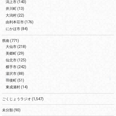
潟上市
(140)
井川町
(13)
大潟村
(22)
由利本荘市
(176)
にかほ市
(84)
県南
(771)
大仙市
(218)
美郷町
(29)
仙北市
(125)
横手市
(242)
湯沢市
(88)
羽後町
(51)
東成瀬村
(14)
ごくじょうラジオ
(1,547)
未分類
(90)