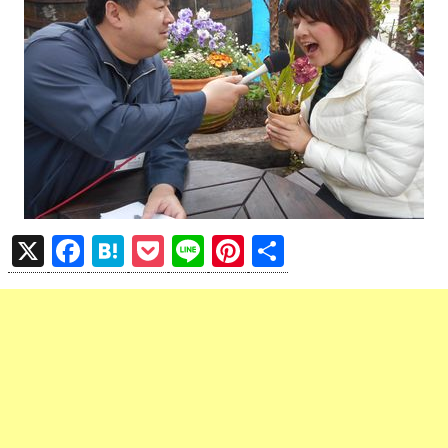
X
F
H
P
Li
Pi
共
a
at
o
n
nt
有
ce
e
ck
e
er
b
n
et
es
o
a
t
o
k