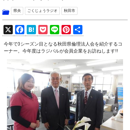
県央
ごくじょうラジオ
秋田市
X
F
H
P
Li
Pi
共
a
at
o
n
nt
有
今年で3シーズン目となる秋田県倫理法人会を紹介するコ
ce
e
ck
e
er
ーナー。今年度はラジパルが会員企業をお訪ねします!!
b
n
et
es
o
a
t
o
k