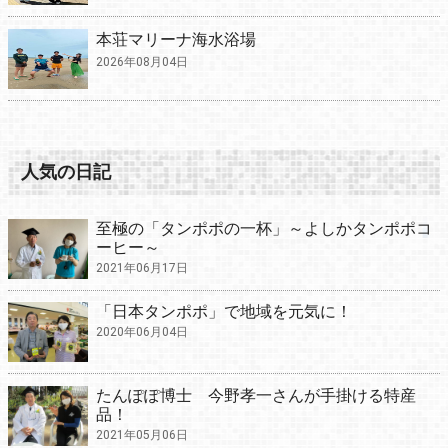
本荘マリーナ海水浴場
2026年08月04日
人気の日記
至極の「タンポポの一杯」～よしかタンポポコ
ーヒー～
2021年06月17日
「日本タンポポ」で地域を元気に！
2020年06月04日
たんぽぽ博士 今野孝一さんが手掛ける特産
品！
2021年05月06日