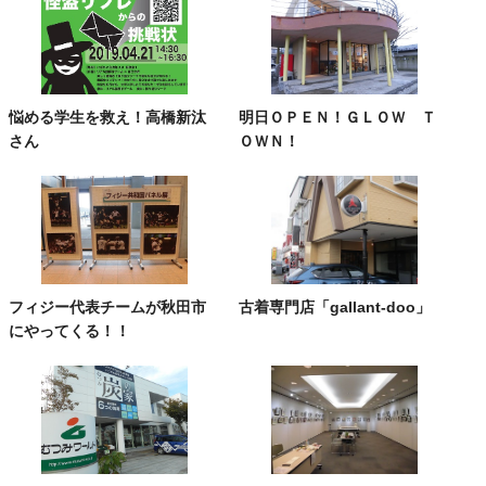
悩める学生を救え！高橋新汰
明日ＯＰＥＮ！ＧＬＯＷ Ｔ
さん
ＯＷＮ！
フィジー代表チームが秋田市
古着専門店「gallant-doo」
にやってくる！！