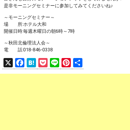
是非モーニングセミナーに参加してみてくださいね♪
～モーニングセミナー～
場 所:ホテル大和
開催日時:毎週木曜日の朝6時～7時
～秋田北倫理法人会～
電 話:018-846-0338
X
F
H
P
Li
Pi
共
a
at
o
n
nt
有
ce
e
ck
e
er
b
n
et
es
o
a
t
o
k