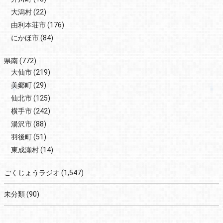
大潟村
(22)
由利本荘市
(176)
にかほ市
(84)
県南
(772)
大仙市
(219)
美郷町
(29)
仙北市
(125)
横手市
(242)
湯沢市
(88)
羽後町
(51)
東成瀬村
(14)
ごくじょうラジオ
(1,547)
未分類
(90)