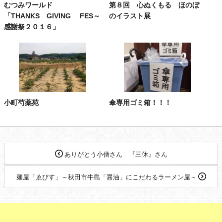
むつみワールド
第８回 心ぬくもる ほのぼ
「THANKS GIVING FES～
のイラスト展
感謝祭２０１６」
小町芍薬苑
傘専用ゴミ箱！！！
ありがとう小僧さん 『三休』さん
麺屋「ゑびす」～秋田市牛島「醤油」にこだわるラーメン屋～