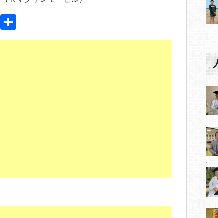
Pi
共
nt
有
er
e
st