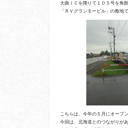
大曲ＩＣを降りて１０５号を角
「ＲＶグランモービル」の敷地
こちらは、今年の５月にオープ
今回は、北海道とのつながりが