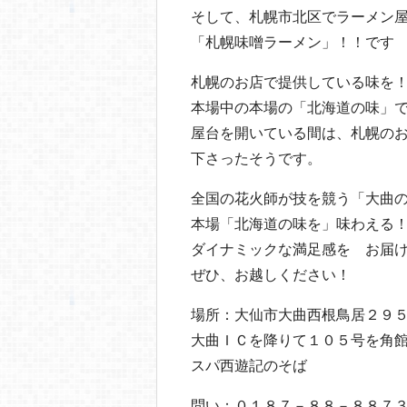
そして、札幌市北区でラーメン
「札幌味噌ラーメン」！！です
札幌のお店で提供している味を
本場中の本場の「北海道の味」
屋台を開いている間は、札幌の
下さったそうです。
全国の花火師が技を競う「大曲
本場「北海道の味を」味わえ
ダイナミックな満足感を お届け
ぜひ、お越しください！
場所：大仙市大曲西根鳥居２９
大曲ＩＣを降りて１０５号を角
スパ西遊記のそば
問い：０１８７－８８－８８７