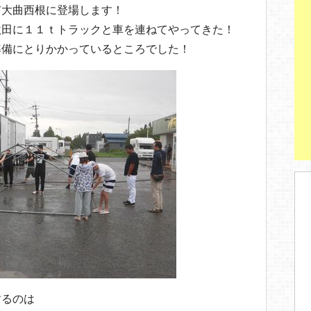
市大曲西根に登場します！
秋田に１１ｔトラックと車を連ねてやってきた！
準備にとりかかっているところでした！
するのは