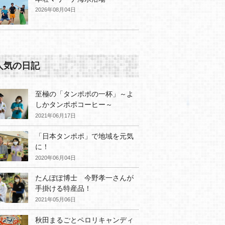
2026年08月04日
人気の日記
至極の「タンポポの一杯」～よ
しかタンポポコーヒー～
2021年06月17日
「日本タンポポ」で地域を元気
に！
2020年06月04日
たんぽぽ博士 今野孝一さんが
手掛ける特産品！
2021年05月06日
秋田まるごとペロリキャンディ