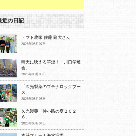
最近の日記
トマト農家 佐藤 隆大さん
2026年08月07日
晴天に映える竿燈！「川口竿燈
会」
2026年08月05日
「久光製薬のブテナロックブー
ス」
2026年08月05日
久光製薬「仲小路の夏２０２
６」
2026年08月04日
本荘マリーナ海水浴場