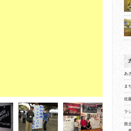
あ
まち
佐
ラ
県