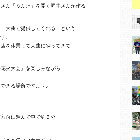
屋さん「ぶんた」を開く堀井さんが作る！
！ 大曲で提供してくれる！という
です。
お店を休業して大曲にやってきて
の花火大会」を楽しみながら
る！
できる場所ですよ～♪
５
館方向に進んで車で約５分
３（ＲＶグランモービル）