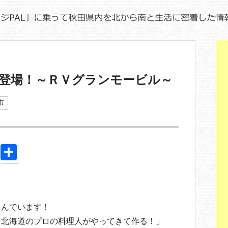
登場！～ＲＶグランモービル～
市
Pi
共
nt
有
er
！
e
進んでいます！
st
「北海道のプロの料理人がやってきて作る！」