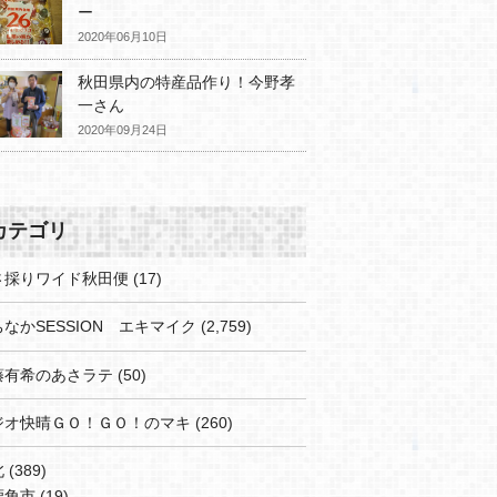
ー
2020年06月10日
秋田県内の特産品作り！今野孝
一さん
2020年09月24日
カテゴリ
さ採りワイド秋田便
(17)
なかSESSION エキマイク
(2,759)
藤有希のあさラテ
(50)
ジオ快晴ＧＯ！ＧＯ！のマキ
(260)
北
(389)
鹿角市
(19)