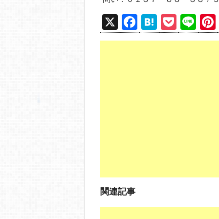
X
F
H
P
Li
a
at
o
n
c
e
ck
e
e
n
et
b
a
o
o
k
関連記事