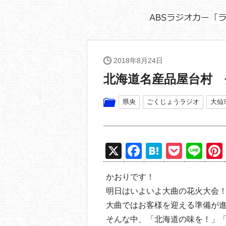
2018年8月24日
北海道名産品屋台村 
県央
ごくじょうラジオ
大仙
X
F
H
P
Li
a
at
o
n
かおりです！
c
e
ck
e
明日はいよいよ大曲の花火大会
e
n
et
大曲ではお客様を迎える準備が
b
a
そんな中、「北海道の味を！」