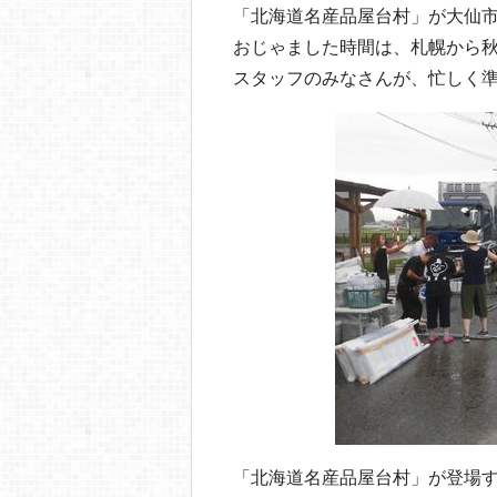
o
「北海道名産品屋台村」が大仙
o
おじゃました時間は、札幌から
k
スタッフのみなさんが、忙しく
「北海道名産品屋台村」が登場