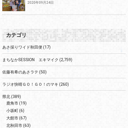
2020年09月24日
カテゴリ
あさ採りワイド秋田便
(17)
まちなかSESSION エキマイク
(2,759)
佐藤有希のあさラテ
(50)
ラジオ快晴ＧＯ！ＧＯ！のマキ
(260)
県北
(389)
鹿角市
(19)
小坂町
(6)
大館市
(67)
北秋田市
(63)