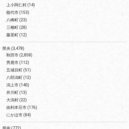
上小阿仁村
(14)
能代市
(153)
八峰町
(23)
三種町
(28)
藤里町
(12)
県央
(3,478)
秋田市
(2,858)
男鹿市
(112)
五城目町
(51)
八郎潟町
(12)
潟上市
(140)
井川町
(13)
大潟村
(22)
由利本荘市
(176)
にかほ市
(84)
県南
(772)