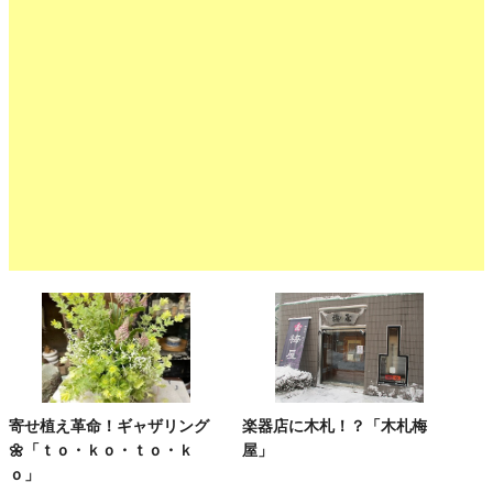
寄せ植え革命！ギャザリング
楽器店に木札！？「木札梅
🌼「ｔｏ・ｋｏ・ｔｏ・ｋ
屋」
ｏ」