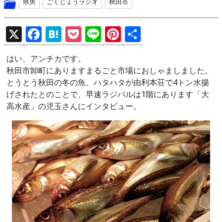
県央
ごくじょうラジオ
秋田市
X
F
H
P
Li
Pi
共
a
at
o
n
nt
有
はい、アンチカです。
ce
e
ck
e
er
秋田市卸町にありますまるごと市場におしゃましました。
b
n
et
es
とうとう秋田の冬の魚、ハタハタが由利本荘で4トン水揚
o
a
t
げされたとのことで、早速ラジパルは1階にあります「大
高水産」の児玉さんにインタビュー。
o
k