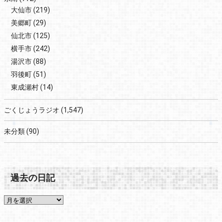
大仙市
(219)
美郷町
(29)
仙北市
(125)
横手市
(242)
湯沢市
(88)
羽後町
(51)
東成瀬村
(14)
ごくじょうラジオ
(1,547)
未分類
(90)
過去の日記