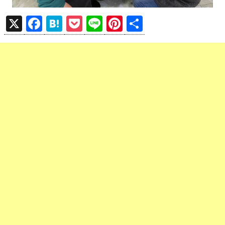
X
F
H
P
Li
Pi
共
a
at
o
n
nt
有
ce
e
ck
e
er
b
n
et
es
o
a
t
o
k