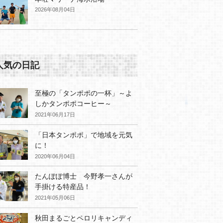
2026年08月04日
人気の日記
至極の「タンポポの一杯」～よ
しかタンポポコーヒー～
2021年06月17日
「日本タンポポ」で地域を元気
に！
2020年06月04日
たんぽぽ博士 今野孝一さんが
手掛ける特産品！
2021年05月06日
秋田まるごとペロリキャンディ