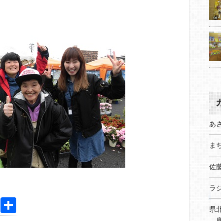
あ
まち
佐
ラ
Pi
共
県