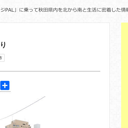
り
市
Pi
共
nt
有
er
e
st