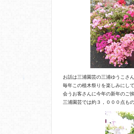
お話は三浦園芸の三浦ゆうこさ
毎年この植木祭りを楽しみにし
会うお客さんに今年の新年のご
三浦園芸では約３，０００点も