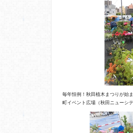
o
o
k
毎年恒例！秋田植木まつりが始
町イベント広場（秋田ニューシ