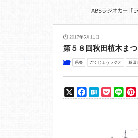
2017年5月11日
第５８回秋田植木まつ
県央
ごくじょうラジオ
秋田
X
F
H
P
Li
a
at
o
n
c
e
ck
e
e
n
et
b
a