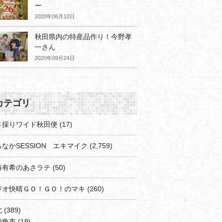
ー
2020年06月10日
秋田県内の特産品作り！今野孝
一さん
2020年09月24日
カテゴリ
さ採りワイド秋田便
(17)
なかSESSION エキマイク
(2,759)
藤有希のあさラテ
(50)
ジオ快晴ＧＯ！ＧＯ！のマキ
(260)
北
(389)
鹿角市
(19)