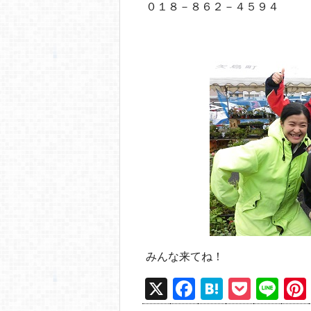
０１８－８６２－４５９４
みんな来てね！
X
F
H
P
Li