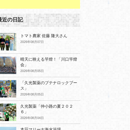
最近の日記
トマト農家 佐藤 隆大さん
2026年08月07日
晴天に映える竿燈！「川口竿燈
会」
2026年08月05日
「久光製薬のブテナロックブー
ス」
2026年08月05日
久光製薬「仲小路の夏２０２
６」
2026年08月04日
本荘マリーナ海水浴場