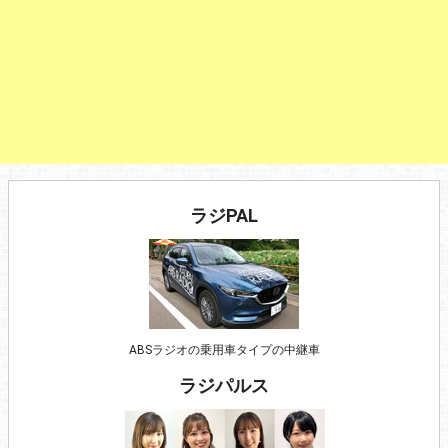
ラジPAL
ABSラジオの乗用車タイプの中継車
ラジパルス