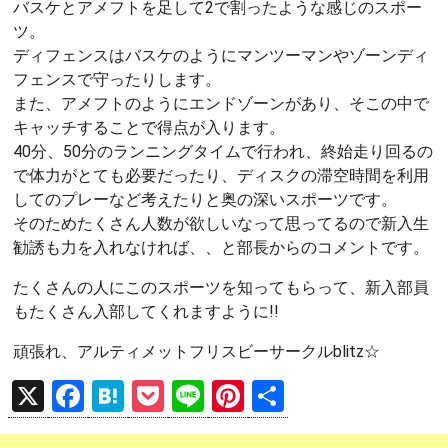
バスケとアメフトを足して2で割ったような感じのスポー
ツ。
ディフェンスはバスケのようにマンツーマンやゾーンディ
フェンスで守ったりします。
また、アメフトのようにエンドゾーンがあり、そこの中で
キャッチすることで得点が入ります。
40分、50分のランニングタイムで行われ、終始走り回るの
で体力がとても必要だったり、ディスクの滞空時間を利用
してのプレーなど考えたりと奥の深いスポーツです。
そのためたくさん人数が欲しいなって思ってるので新入生
勧誘も力を入れなければ、、と部長からのコメントです。
たくさんの人にこのスポーツを知ってもらって、新入部員
もたくさん入部してくれますように!!
頑張れ、アルティメットフリスビーサークルblitz☆
X
F
H
P
Li
Pi
共
a
at
o
n
nt
有