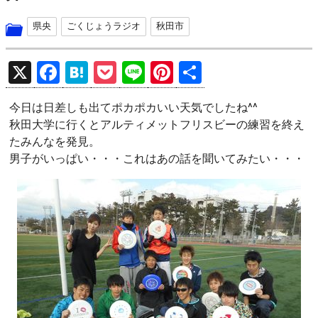
県央
ごくじょうラジオ
秋田市
X
F
H
P
Li
Pi
共
a
at
o
n
nt
有
今日は日差しも出てポカポカいい天気でしたね^^
ce
e
ck
e
er
秋田大学に行くとアルティメットフリスビーの練習を終え
b
n
et
es
たみんなを発見。
o
a
t
男子がいっぱい・・・これはあの話を聞いてみたい・・・
o
k