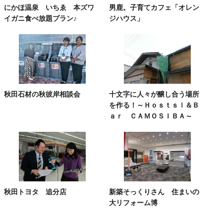
にかほ温泉 いちゑ 本ズワ
男鹿。子育てカフェ「オレン
イガニ食べ放題プラン♪
ジハウス」
秋田石材の秋彼岸相談会
十文字に人々が醸し合う場所
を作る！～Ｈｏｓｔｓｌ＆Ｂ
ａｒ ＣＡＭＯＳＩＢＡ～
秋田トヨタ 追分店
新築そっくりさん 住まいの
大リフォーム博