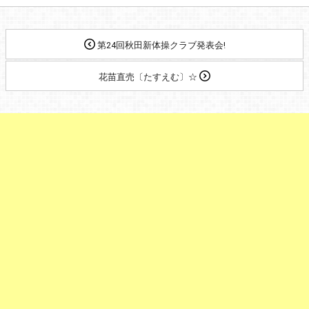
第24回秋田新体操クラブ発表会!
花苗直売〔たすえむ〕☆