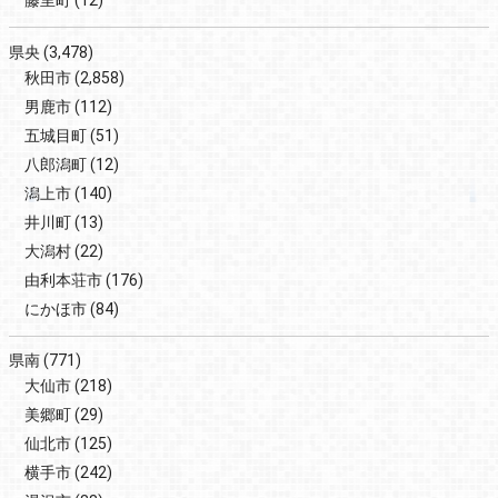
藤里町
(12)
県央
(3,478)
秋田市
(2,858)
男鹿市
(112)
五城目町
(51)
八郎潟町
(12)
潟上市
(140)
井川町
(13)
大潟村
(22)
由利本荘市
(176)
にかほ市
(84)
県南
(771)
大仙市
(218)
美郷町
(29)
仙北市
(125)
横手市
(242)