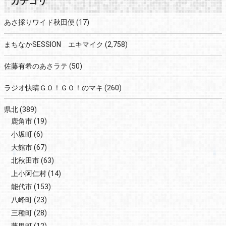
カテゴリ
あさ採りワイド秋田便
(17)
まちなかSESSION エキマイク
(2,758)
佐藤有希のあさラテ
(50)
ラジオ快晴ＧＯ！ＧＯ！のマキ
(260)
県北
(389)
鹿角市
(19)
小坂町
(6)
大館市
(67)
北秋田市
(63)
上小阿仁村
(14)
能代市
(153)
八峰町
(23)
三種町
(28)