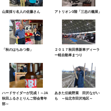
山菜採り名人の佐藤さん
アトリオン3階「三忠の籠展」
「秋のはちみつ祭」
２０１７秋田県新車ディーラ
ー軽自動車まつり
ハードサイダーが完成！～JA
あきた伝統野菜 田沢ながい
秋田ふるさとりんご部会青年
も ～仙北市田沢地区～
部～