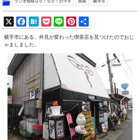
ラジオ快晴ＧＯ！ＧＯ！のマキ
県南
横手市
X
F
H
P
Li
Pi
共
a
at
o
n
nt
有
横手市にある、外見が変わった喫茶店を見つけたのでおじ
ce
e
ck
e
er
ゃましました。
b
n
et
es
o
a
t
o
k