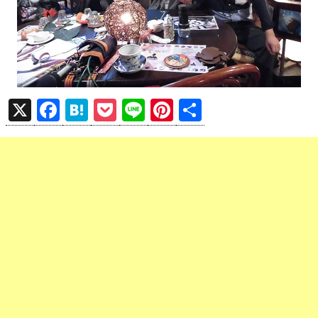
X
F
H
P
Li
Pi
共
a
at
o
n
nt
有
ce
e
ck
e
er
b
n
et
es
o
a
t
o
k