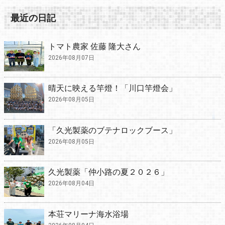
最近の日記
トマト農家 佐藤 隆大さん
2026年08月07日
晴天に映える竿燈！「川口竿燈会」
2026年08月05日
「久光製薬のブテナロックブース」
2026年08月05日
久光製薬「仲小路の夏２０２６」
2026年08月04日
本荘マリーナ海水浴場