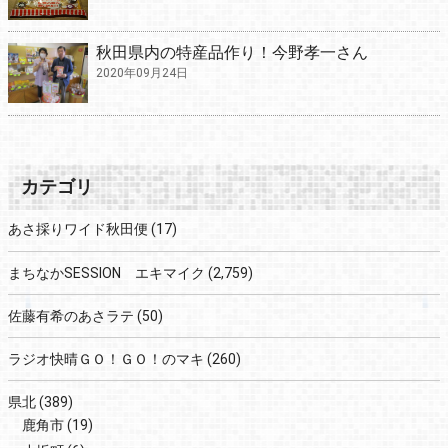
秋田県内の特産品作り！今野孝一さん
2020年09月24日
カテゴリ
あさ採りワイド秋田便
(17)
まちなかSESSION エキマイク
(2,759)
佐藤有希のあさラテ
(50)
ラジオ快晴ＧＯ！ＧＯ！のマキ
(260)
県北
(389)
鹿角市
(19)