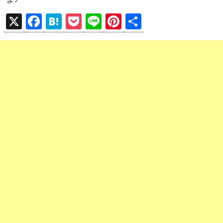
X
F
H
P
Li
Pi
共
a
at
o
n
nt
有
ce
e
ck
e
er
b
n
et
es
o
a
t
o
k