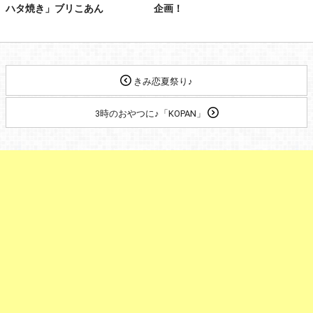
ハタ焼き」ブリこあん
企画！
きみ恋夏祭り♪
3時のおやつに♪「KOPAN」