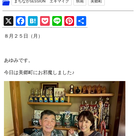
まちなかSESSION エキマイク
県南
美郷町
X
F
H
P
Li
Pi
共
a
at
o
n
nt
有
８月２５日（月）
ce
e
ck
e
er
b
n
et
es
o
a
t
あゆみです。
o
今日は美郷町にお邪魔しました♪
k