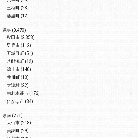
三種町
(28)
藤里町
(12)
県央
(3,478)
秋田市
(2,858)
男鹿市
(112)
五城目町
(51)
八郎潟町
(12)
潟上市
(140)
井川町
(13)
大潟村
(22)
由利本荘市
(176)
にかほ市
(84)
県南
(771)
大仙市
(218)
美郷町
(29)