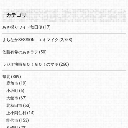
カテゴリ
あさ採りワイド秋田便
(17)
まちなかSESSION エキマイク
(2,758)
佐藤有希のあさラテ
(50)
ラジオ快晴ＧＯ！ＧＯ！のマキ
(260)
県北
(389)
鹿角市
(19)
小坂町
(6)
大館市
(67)
北秋田市
(63)
上小阿仁村
(14)
能代市
(153)
八峰町
(23)