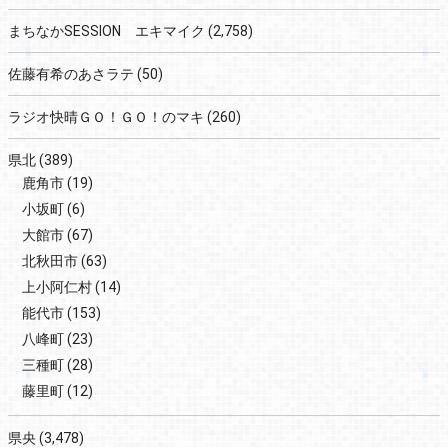
まちなかSESSION エキマイク
(2,758)
佐藤有希のあさラテ
(50)
ラジオ快晴ＧＯ！ＧＯ！のマキ
(260)
県北
(389)
鹿角市
(19)
小坂町
(6)
大館市
(67)
北秋田市
(63)
上小阿仁村
(14)
能代市
(153)
八峰町
(23)
三種町
(28)
藤里町
(12)
県央
(3,478)