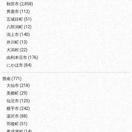
秋田市
(2,858)
男鹿市
(112)
五城目町
(51)
八郎潟町
(12)
潟上市
(140)
井川町
(13)
大潟村
(22)
由利本荘市
(176)
にかほ市
(84)
県南
(771)
大仙市
(218)
美郷町
(29)
仙北市
(125)
横手市
(242)
湯沢市
(88)
羽後町
(51)
東成瀬村
(14)