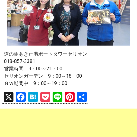
道の駅あきた港ポートタワーセリオン
018-857-3381
営業時間 9：00～21：00
セリオンガーデン 9：00～18：00
ＧＷ期間中 9：00～19：00
X
F
H
P
Li
Pi
共
a
at
o
n
nt
有
ce
e
ck
e
er
b
n
et
es
o
a
t