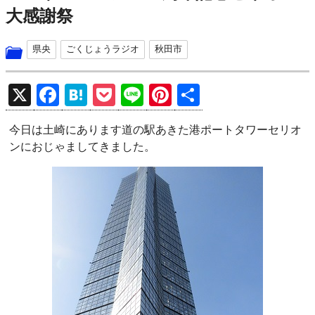
大感謝祭
県央
ごくじょうラジオ
秋田市
X
F
H
P
Li
Pi
共
a
at
o
n
nt
有
今日は土崎にあります道の駅あきた港ポートタワーセリオ
ce
e
ck
e
er
ンにおじゃましてきました。
b
n
et
es
o
a
t
o
k