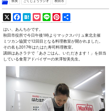
県央
ごくじょうラジオ
秋田市
X
F
H
P
Li
Pi
共
a
at
o
n
nt
有
はい、あんちかです。
ce
e
ck
e
er
秋田市役所で今日午後1時よりマックスバリュ東北主催
b
n
et
es
ミツカン協賛で12回目となる料理教室が開かれました。
o
a
t
その名も2017年はたはた寿司料理教室。
講師はあさラテで「あさごはん、いただきます！」を担当
o
している食育アドバイザーの米澤智美先生。
k