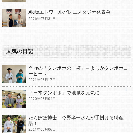
Akitaエトワールバレエスタジオ発表会
2026年07月31日
人気の日記
至極の「タンポポの一杯」～よしかタンポポコ
ーヒー～
2021年06月17日
「日本タンポポ」で地域を元気に！
2020年06月04日
たんぽぽ博士 今野孝一さんが手掛ける特産
品！
2021年05月06日