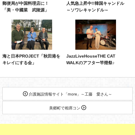
郵便局が中国料理店に！
人気急上昇中!!韓国キャンドル
「美・中國菜 武陵源」
～ソワレキャンドル～
海と日本PROJECT「秋田港を
JazzLiveHouseTHE CAT
キレイにする会」
WALKのアフター竿燈祭♪
介護施設情報サイト「more」～工藤 愛さん～
美郷町で相席コン