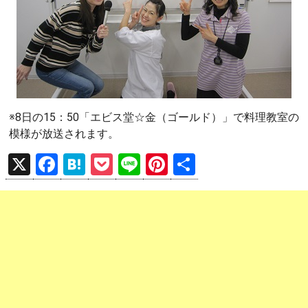
※8日の15：50「エビス堂☆金（ゴールド）」で料理教室の
模様が放送されます。
X
F
H
P
Li
Pi
共
a
at
o
n
nt
有
ce
e
ck
e
er
b
n
et
es
o
a
t
o
k