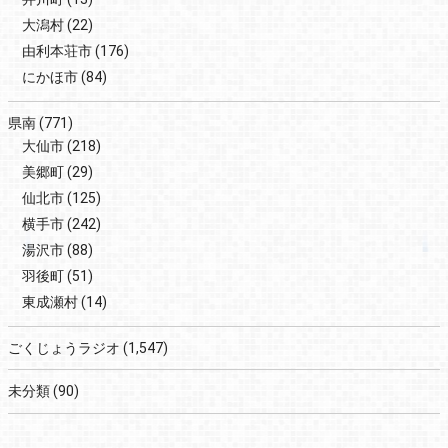
大潟村
(22)
由利本荘市
(176)
にかほ市
(84)
県南
(771)
大仙市
(218)
美郷町
(29)
仙北市
(125)
横手市
(242)
湯沢市
(88)
羽後町
(51)
東成瀬村
(14)
ごくじょうラジオ
(1,547)
未分類
(90)