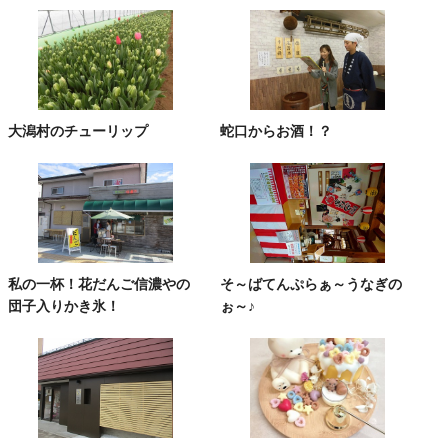
大潟村のチューリップ
蛇口からお酒！？
私の一杯！花だんご信濃やの
そ～ばてんぷらぁ～うなぎの
団子入りかき氷！
ぉ～♪