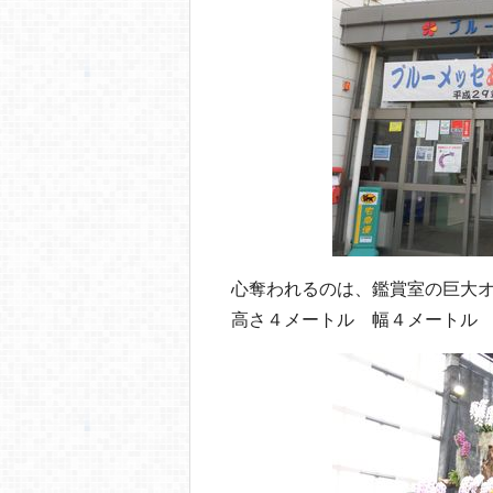
o
o
k
心奪われるのは、鑑賞室の巨大
高さ４メートル 幅４メートル