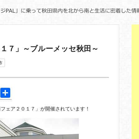
０１７」～ブルーメッセ秋田～
市
Pi
共
nt
有
蘭フェア２０１７」が開催されています！
er
e
st