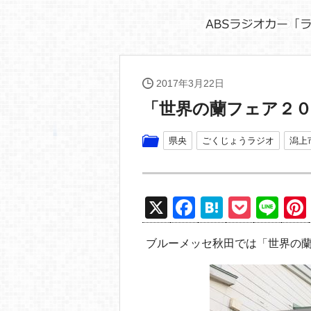
2017年3月22日
「世界の蘭フェア２
県央
ごくじょうラジオ
潟上
X
F
H
P
Li
a
at
o
n
ブルーメッセ秋田では「世界の
c
e
ck
e
e
n
et
b
a