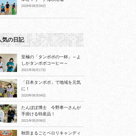
2026年08月04日
人気の日記
至極の「タンポポの一杯」～よ
しかタンポポコーヒー～
2021年06月17日
「日本タンポポ」で地域を元気
に！
2020年06月04日
たんぽぽ博士 今野孝一さんが
手掛ける特産品！
2021年05月06日
秋田まるごとペロリキャンディ