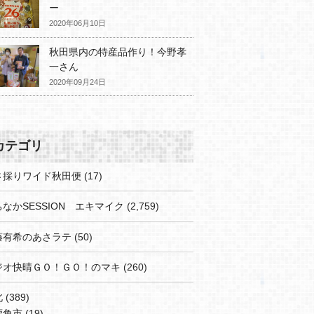
ー
2020年06月10日
秋田県内の特産品作り！今野孝
一さん
2020年09月24日
カテゴリ
さ採りワイド秋田便
(17)
なかSESSION エキマイク
(2,759)
藤有希のあさラテ
(50)
ジオ快晴ＧＯ！ＧＯ！のマキ
(260)
北
(389)
鹿角市
(19)