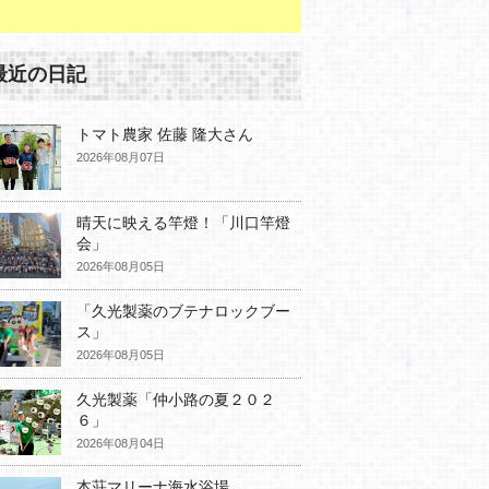
最近の日記
トマト農家 佐藤 隆大さん
2026年08月07日
晴天に映える竿燈！「川口竿燈
会」
2026年08月05日
「久光製薬のブテナロックブー
ス」
2026年08月05日
久光製薬「仲小路の夏２０２
６」
2026年08月04日
本荘マリーナ海水浴場