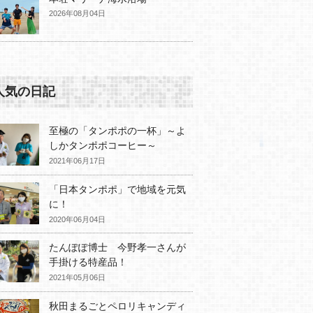
2026年08月04日
人気の日記
至極の「タンポポの一杯」～よ
しかタンポポコーヒー～
2021年06月17日
「日本タンポポ」で地域を元気
に！
2020年06月04日
たんぽぽ博士 今野孝一さんが
手掛ける特産品！
2021年05月06日
秋田まるごとペロリキャンディ