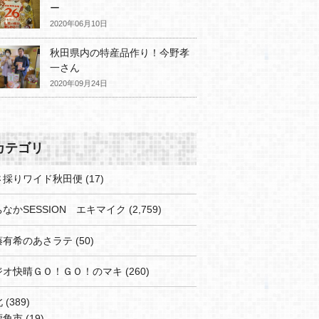
ー
2020年06月10日
秋田県内の特産品作り！今野孝
一さん
2020年09月24日
カテゴリ
さ採りワイド秋田便
(17)
なかSESSION エキマイク
(2,759)
藤有希のあさラテ
(50)
ジオ快晴ＧＯ！ＧＯ！のマキ
(260)
北
(389)
鹿角市
(19)