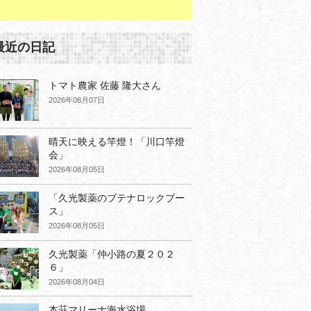
最近の日記
トマト農家 佐藤 隆大さん
2026年08月07日
晴天に映える竿燈！「川口竿燈
会」
2026年08月05日
「久光製薬のブテナロックブー
ス」
2026年08月05日
久光製薬「仲小路の夏２０２
６」
2026年08月04日
本荘マリーナ海水浴場