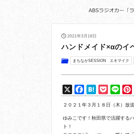
2021年3月18日
ハンドメイド×αのイ
まちなかSESSION エキマイク
X
F
H
P
Li
a
at
o
n
２０２１年３月１８日（木）放
c
e
ck
e
e
n
et
ゆみこです！秋田県で活躍する
b
a
ト！