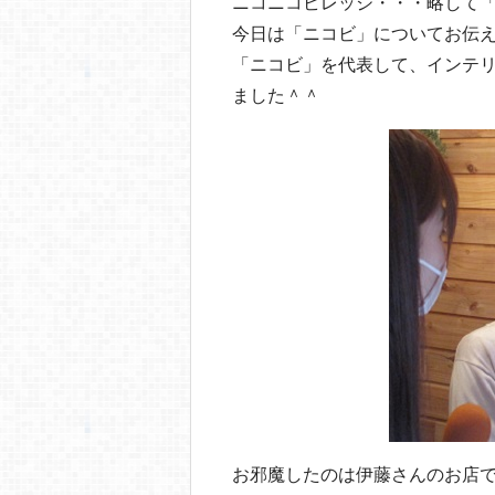
o
ニコニコビレッジ・・・略して
今日は「ニコビ」についてお伝
o
「ニコビ」を代表して、インテ
k
ました＾＾
お邪魔したのは伊藤さんのお店