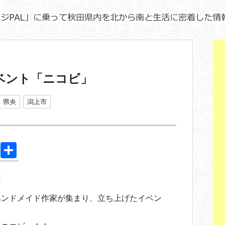
ベント「ニコビ」
県央
潟上市
Pi
共
nt
有
送
er
e
ハンドメイド作家が集まり、立ち上げたイベン
st