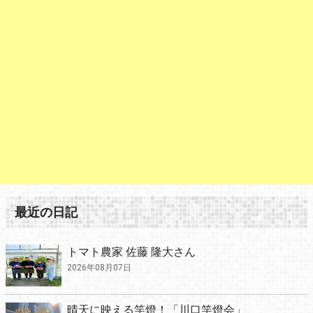
最近の日記
トマト農家 佐藤 隆大さん
2026年08月07日
晴天に映える竿燈！「川口竿燈会」