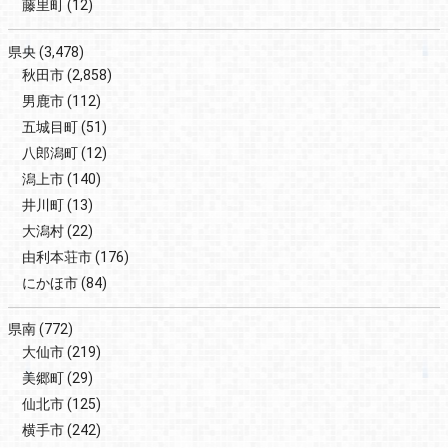
藤里町
(12)
県央
(3,478)
秋田市
(2,858)
男鹿市
(112)
五城目町
(51)
八郎潟町
(12)
潟上市
(140)
井川町
(13)
大潟村
(22)
由利本荘市
(176)
にかほ市
(84)
県南
(772)
大仙市
(219)
美郷町
(29)
仙北市
(125)
横手市
(242)