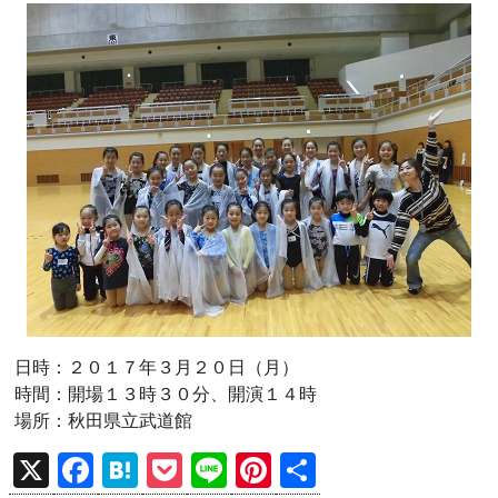
日時：２０１７年３月２０日（月）
時間：開場１３時３０分、開演１４時
場所：秋田県立武道館
X
F
H
P
Li
Pi
共