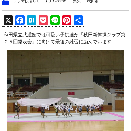
ラジオ快晴ＧＯ！ＧＯ！のマキ
県央
秋田市
X
F
H
P
Li
Pi
共
a
at
o
n
nt
有
秋田県立武道館では可愛い子供達が「秋田新体操クラブ第
ce
e
ck
e
er
２５回発表会」に向けて最後の練習に励んでいます。
b
n
et
es
o
a
t
o
k