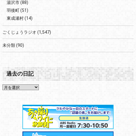
湯沢市
(88)
羽後町
(51)
東成瀬村
(14)
ごくじょうラジオ
(1,547)
未分類
(90)
過去の日記