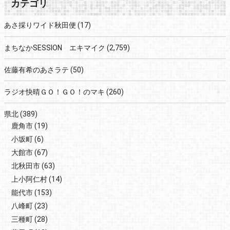
カテゴリ
あさ採りワイド秋田便
(17)
まちなかSESSION エキマイク
(2,759)
佐藤有希のあさラテ
(50)
ラジオ快晴ＧＯ！ＧＯ！のマキ
(260)
県北
(389)
鹿角市
(19)
小坂町
(6)
大館市
(67)
北秋田市
(63)
上小阿仁村
(14)
能代市
(153)
八峰町
(23)
三種町
(28)