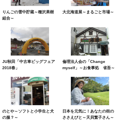
りんごの雪中貯蔵～種沢果樹
大北海道展～まるごと市場～
組合～
JU秋田「中古車ビッグフェア
倫理法人会の「Change
2018春」
myself」～お食事処 省吾～
のとや～ソフトと小学生と犬
日本を元気に！あなたの街の
の服？～
ささえびと～天貝繁子さん～