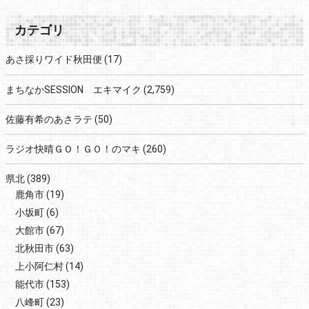
カテゴリ
あさ採りワイド秋田便
(17)
まちなかSESSION エキマイク
(2,759)
佐藤有希のあさラテ
(50)
ラジオ快晴ＧＯ！ＧＯ！のマキ
(260)
県北
(389)
鹿角市
(19)
小坂町
(6)
大館市
(67)
北秋田市
(63)
上小阿仁村
(14)
能代市
(153)
八峰町
(23)