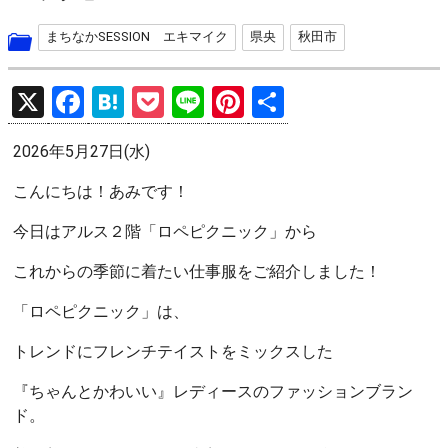
まちなかSESSION エキマイク
県央
秋田市
X
F
H
P
Li
Pi
共
a
at
o
n
nt
有
2026年5月27日(水)
ce
e
ck
e
er
b
n
et
es
こんにちは！あみです！
o
a
t
今日はアルス２階「ロペピクニック」から
o
これからの季節に着たい仕事服をご紹介しました！
k
「ロペピクニック」は、
トレンドにフレンチテイストをミックスした
『ちゃんとかわいい』レディースのファッションブラン
ド。