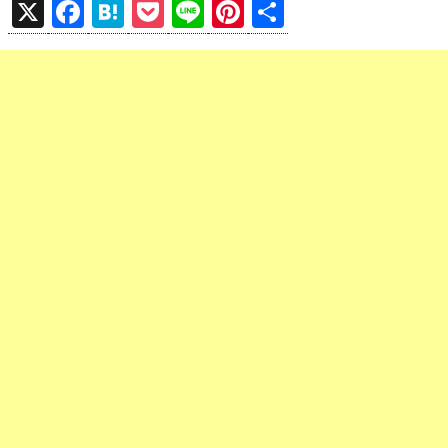
X
F
H
P
Li
Pi
共
a
at
o
n
nt
有
ce
e
ck
e
er
b
n
et
es
o
a
t
o
k