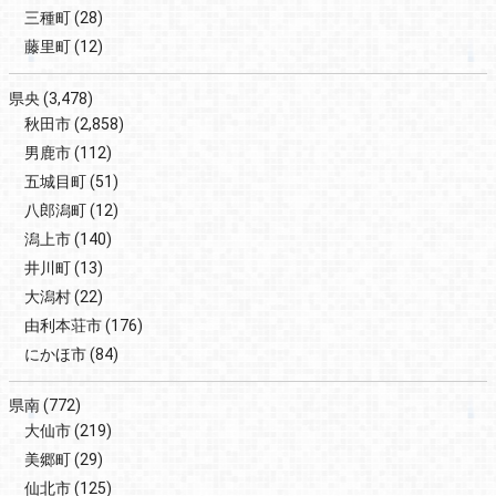
三種町
(28)
藤里町
(12)
県央
(3,478)
秋田市
(2,858)
男鹿市
(112)
五城目町
(51)
八郎潟町
(12)
潟上市
(140)
井川町
(13)
大潟村
(22)
由利本荘市
(176)
にかほ市
(84)
県南
(772)
大仙市
(219)
美郷町
(29)
仙北市
(125)