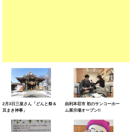
2月3日三皇さん「どんと祭＆
由利本荘市 初のサンコーホー
豆まき神事」
ム展示場オープン!!