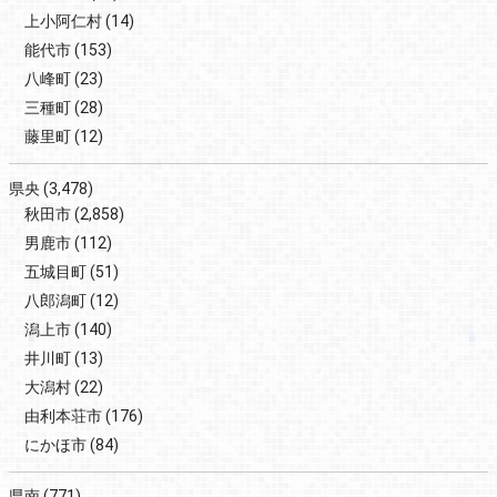
上小阿仁村
(14)
能代市
(153)
八峰町
(23)
三種町
(28)
藤里町
(12)
県央
(3,478)
秋田市
(2,858)
男鹿市
(112)
五城目町
(51)
八郎潟町
(12)
潟上市
(140)
井川町
(13)
大潟村
(22)
由利本荘市
(176)
にかほ市
(84)
県南
(771)