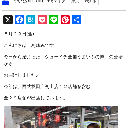
まちなかSESSION エキマイク
県央
秋田市
X
F
H
P
Li
Pi
共
a
at
o
n
nt
有
５月２９日(金)
ce
e
ck
e
er
b
n
et
es
こんにちは！あゆみです。
o
a
t
今日から始まった「シューイチ全国うまいもの博」の会場
o
から
k
お届けしました♪
今年は、西武秋田店初出店１２店舗を含む
全２９店舗が出店しています。