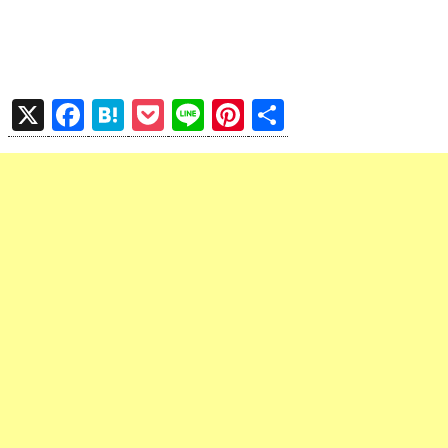
X
F
H
P
Li
Pi
共
a
at
o
n
nt
有
ce
e
ck
e
er
b
n
et
es
o
a
t
o
k