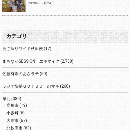
2020年09月24日
カテゴリ
あさ採りワイド秋田便
(17)
まちなかSESSION エキマイク
(2,758)
佐藤有希のあさラテ
(50)
ラジオ快晴ＧＯ！ＧＯ！のマキ
(260)
県北
(389)
鹿角市
(19)
小坂町
(6)
大館市
(67)
北秋田市
(63)