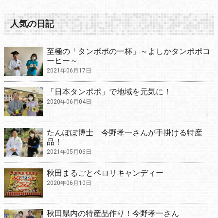
人気の日記
至極の「タンポポの一杯」～よしかタンポポコ
ーヒー～
2021年06月17日
「日本タンポポ」で地域を元気に！
2020年06月04日
たんぽぽ博士 今野孝一さんが手掛ける特産
品！
2021年05月06日
秋田まるごとペロリキャンディー
2020年06月10日
秋田県内の特産品作り！今野孝一さん