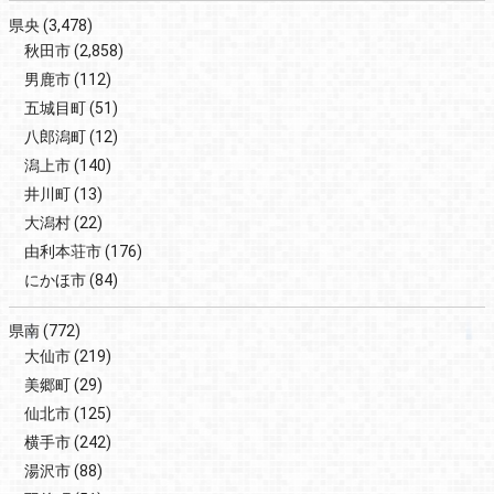
県央
(3,478)
秋田市
(2,858)
男鹿市
(112)
五城目町
(51)
八郎潟町
(12)
潟上市
(140)
井川町
(13)
大潟村
(22)
由利本荘市
(176)
にかほ市
(84)
県南
(772)
大仙市
(219)
美郷町
(29)
仙北市
(125)
横手市
(242)
湯沢市
(88)