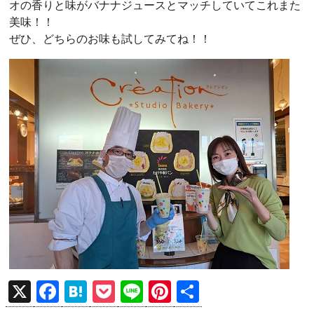
オの香りと味がバナナジュースとマッチしていてこれまた
美味！！
ぜひ、どちらのお味も試してみてね！！
X
F
H
P
Li
Pi
共
a
at
o
n
nt
有