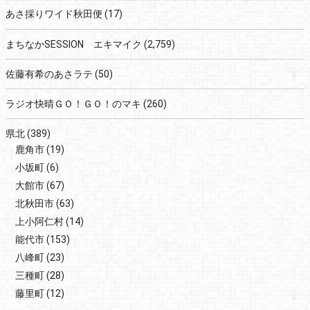
あさ採りワイド秋田便
(17)
まちなかSESSION エキマイク
(2,759)
佐藤有希のあさラテ
(50)
ラジオ快晴ＧＯ！ＧＯ！のマキ
(260)
県北
(389)
鹿角市
(19)
小坂町
(6)
大館市
(67)
北秋田市
(63)
上小阿仁村
(14)
能代市
(153)
八峰町
(23)
三種町
(28)
藤里町
(12)