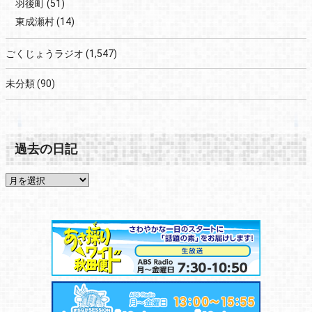
羽後町
(51)
東成瀬村
(14)
ごくじょうラジオ
(1,547)
未分類
(90)
過去の日記