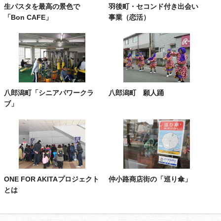
生パスタを最高の景色で
羽後町・セコンド付き出会い
「Bon CAFE」
事業（恋活）
八郎潟町「シニアパワークラ
八郎潟町 願人踊
ブ」
ONE FOR AKITAプロジェクト
仲小路商店街の「巡り傘」
とは