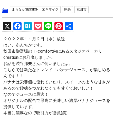
まちなかSESSION エキマイク
県央
秋田市
X
F
H
P
Li
Pi
共
a
at
o
n
nt
有
２０２２年１１月２日（水）放送
ce
e
ck
e
er
はい、あんちかです。
b
n
et
es
秋田市御野場のＴ‐comfort内にあるスタジオベーカリー
o
a
t
creationにお邪魔しました。
お話を渋谷邦夫さんに伺いましたよ。
o
こちらでは新たなトレンド「バナナジュース」が楽しめる
k
んです！！
バナナは栄養価に優れていたり、スイーツのような甘さが
あるので砂糖をつかわなくても甘くておいしい！
なのでジュースに最適！
オリジナルの配合で最高に美味しい濃厚バナナジュースを
提供しています。
本当に濃厚なので吸引力が勝負(笑)