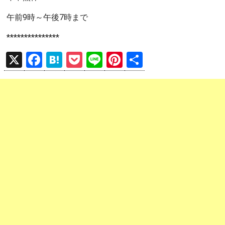
午前9時～午後7時まで
***************
X
F
H
P
Li
Pi
共
a
at
o
n
nt
有
ce
e
ck
e
er
b
n
et
es
o
a
t
o
k