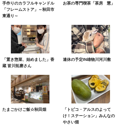
手作りのカラフルキャンドル
お茶の専門喫茶「茶房 慧」
「フレームストア」～秋田市
東通り～
「置き惣菜、始めました」香
連休の予定IN雄物川河川敷
蔵 皆川拓磨さん
たまごかけご飯☆秋田畑
「トピコ・アルスのよって
け！ステーション」みんなの
やさい畑