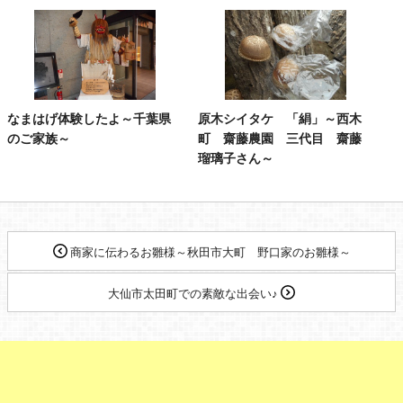
なまはげ体験したよ～千葉県
原木シイタケ 「絹」～西木
のご家族～
町 齋藤農園 三代目 齋藤
瑠璃子さん～
商家に伝わるお雛様～秋田市大町 野口家のお雛様～
大仙市太田町での素敵な出会い♪