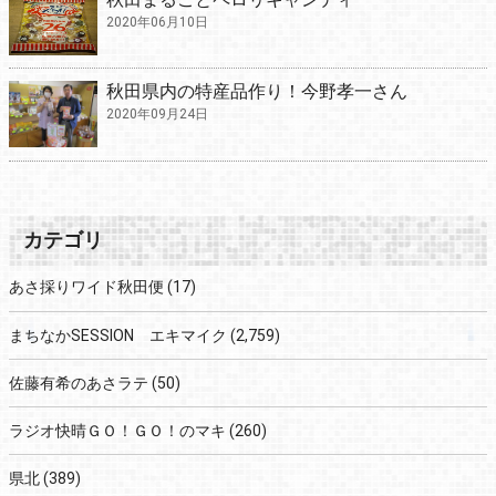
2020年06月10日
秋田県内の特産品作り！今野孝一さん
2020年09月24日
カテゴリ
あさ採りワイド秋田便
(17)
まちなかSESSION エキマイク
(2,759)
佐藤有希のあさラテ
(50)
ラジオ快晴ＧＯ！ＧＯ！のマキ
(260)
県北
(389)