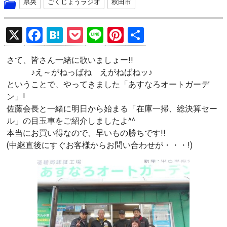
県央
ごくじょうラジオ
秋田市
X
F
H
P
Li
Pi
共
a
at
o
n
nt
有
さて、皆さん一緒に歌いましょー!!
ce
e
ck
e
er
♪え～がねっばね えがねばねッ♪
b
n
et
es
ということで、やってきました「あすなろオートガーデ
o
a
t
ン」!
佐藤会長と一緒に明日から始まる「在庫一掃、総決算セー
o
ル」の目玉車をご紹介しましたよ^^
k
本当にお買い得なので、早いもの勝ちです!!
(中継直後にすぐお客様からお問い合わせが・・・!)