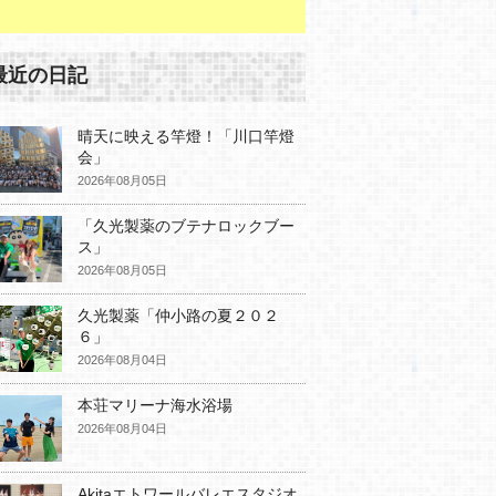
最近の日記
晴天に映える竿燈！「川口竿燈
会」
2026年08月05日
「久光製薬のブテナロックブー
ス」
2026年08月05日
久光製薬「仲小路の夏２０２
６」
2026年08月04日
本荘マリーナ海水浴場
2026年08月04日
Akitaエトワールバレエスタジオ