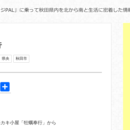
行
県央
秋田市
Pi
共
nt
有
er
e
st
張カキ小屋「牡蠣奉行」から