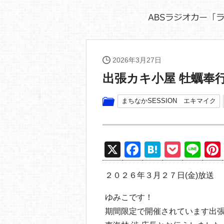
2026年3月27日
出張カキ小屋 牡蠣奉
まちなかSESSION エキマイク
X
F
H
P
Li
a
at
o
n
２０２６年３月２７日(金)放送
c
e
ck
e
e
n
et
ゆみこです！
b
a
期間限定で開催されています出