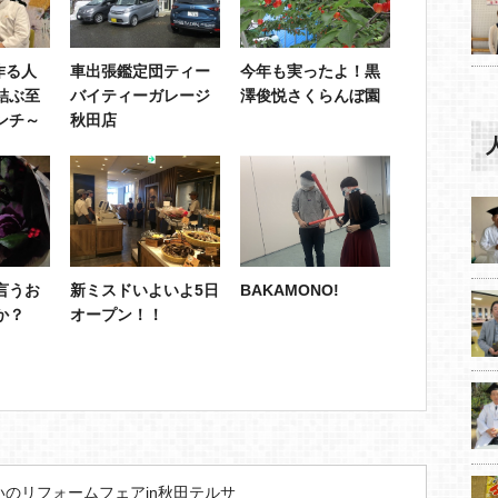
作る人
車出張鑑定団ティー
今年も実ったよ！黒
結ぶ至
バイティーガレージ
澤俊悦さくらんぼ園
ンチ～
秋田店
言うお
新ミスドいよいよ5日
BAKAMONO!
か？
オープン！！
住まいのリフォームフェアin秋田テルサ