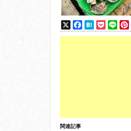
X
F
H
P
Li
a
at
o
n
c
e
ck
e
e
n
et
b
a
o
o
k
関連記事