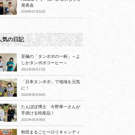
発表会
2026年07月31日
人気の日記
至極の「タンポポの一杯」～よ
しかタンポポコーヒー～
2021年06月17日
「日本タンポポ」で地域を元気
に！
2020年06月04日
たんぽぽ博士 今野孝一さんが
手掛ける特産品！
2021年05月06日
秋田まるごとペロリキャンディ