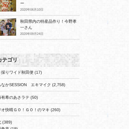
ー
2020年06月10日
秋田県内の特産品作り！今野孝
一さん
2020年09月24日
カテゴリ
さ採りワイド秋田便
(17)
なかSESSION エキマイク
(2,758)
藤有希のあさラテ
(50)
ジオ快晴ＧＯ！ＧＯ！のマキ
(260)
北
(389)
鹿角市
(19)