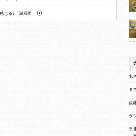
感じる♪「湖風園」
あ
まち
佐
ラ
県