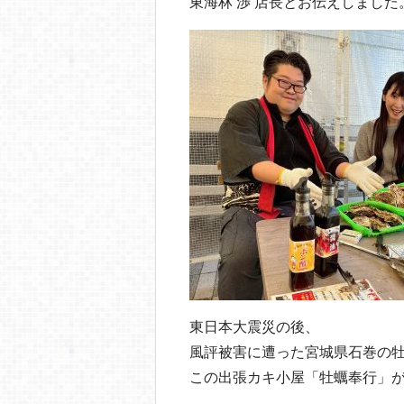
o
東海林 渉 店長とお伝えしました
o
k
東日本大震災の後、
風評被害に遭った宮城県石巻の
この出張カキ小屋「牡蠣奉行」