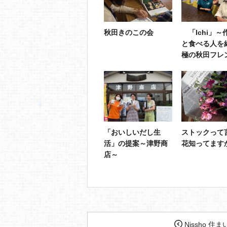
秋田きのこの会
「Ichi」～
と食べる人を
極の秋田フレ
「おいしいだし生
ストックって
活」の提案～津野商
花知ってます
店～
Nissho 