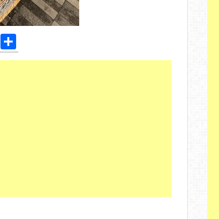
Pi
共
nt
有
er
e
st