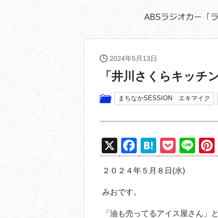
2024年5月13日
「井川さくらキッチ
まちなかSESSION エキマイク
X
F
H
P
Li
a
at
o
n
２０２４年５月８日(水)
c
e
ck
e
e
n
et
みおです。
b
a
「油も売ってるアイス屋さん」