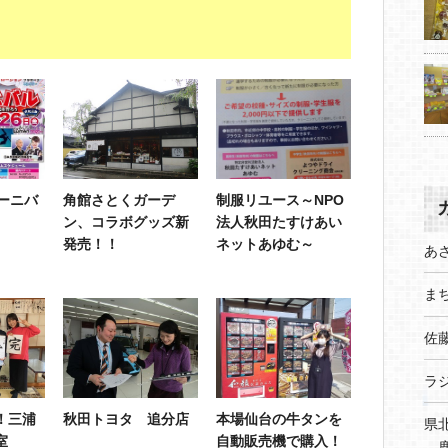
ーニバ
角館さとくガーデ
制服リユース～NPO
ン、コラボグッズ新
法人秋田たすけあい
発売！！
ネットあゆむ～
あ
まち
佐
ラ
！三浦
秋田トヨタ 追分店
本場仙台の牛タンを
県
室
自動販売機で購入！