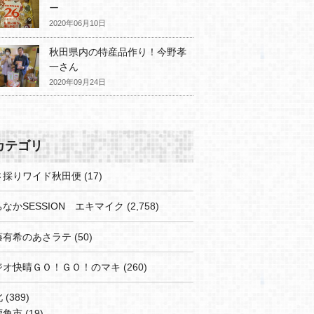
ー
2020年06月10日
秋田県内の特産品作り！今野孝
一さん
2020年09月24日
カテゴリ
さ採りワイド秋田便
(17)
なかSESSION エキマイク
(2,758)
藤有希のあさラテ
(50)
ジオ快晴ＧＯ！ＧＯ！のマキ
(260)
北
(389)
鹿角市
(19)