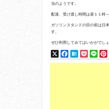
当のようです。
配達、受け渡し時間は昼１１時
ガソリンスタンドの目の前は日
す。
ぜひ利用してみてはいかがでし
X
F
H
P
Li
a
at
o
n
c
e
ck
e
e
n
et
b
a
o
o
k