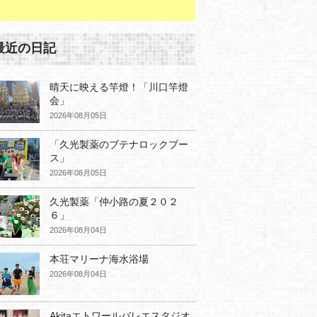
最近の日記
晴天に映える竿燈！「川口竿燈
会」
2026年08月05日
「久光製薬のブテナロックブー
ス」
2026年08月05日
久光製薬「仲小路の夏２０２
６」
2026年08月04日
本荘マリーナ海水浴場
2026年08月04日
Akitaエトワールバレエスタジオ