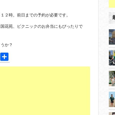
～１２時。前日までの予約が必要です。
本国花苑、ピクニックのお弁当にもぴったりで
ょうか？
Pi
共
nt
有
er
e
st