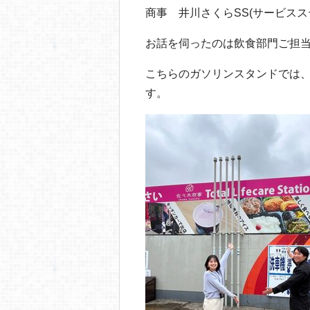
o
商事 井川さくらSS(サービス
o
お話を伺ったのは飲食部門ご担
k
こちらのガソリンスタンドでは
す。