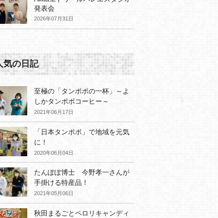
発表会
2026年07月31日
人気の日記
至極の「タンポポの一杯」～よ
しかタンポポコーヒー～
2021年06月17日
「日本タンポポ」で地域を元気
に！
2020年06月04日
たんぽぽ博士 今野孝一さんが
手掛ける特産品！
2021年05月06日
秋田まるごとペロリキャンディ