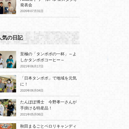
発表会
2026年07月31日
人気の日記
至極の「タンポポの一杯」～よ
しかタンポポコーヒー～
2021年06月17日
「日本タンポポ」で地域を元気
に！
2020年06月04日
たんぽぽ博士 今野孝一さんが
手掛ける特産品！
2021年05月06日
秋田まるごとペロリキャンディ