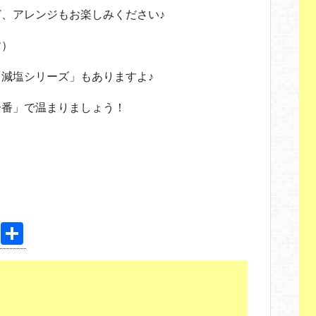
、アレンジもお楽しみください♪
す）
減塩シリーズ」もありますよ♪
一番」で温まりましょう！
Pi
共
nt
有
er
e