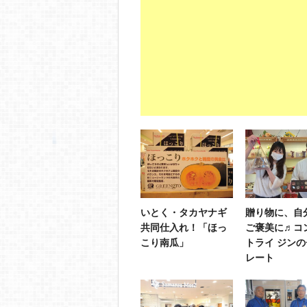
いとく・タカヤナギ
贈り物に、自
共同仕入れ！「ほっ
ご褒美に♬コ
こり南瓜」
トライ ジン
レート