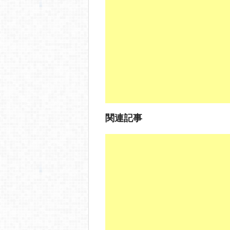
b
a
o
o
k
関連記事