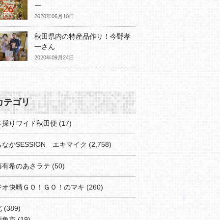
ー
2020年06月10日
秋田県内の特産品作り！今野孝
一さん
2020年09月24日
カテゴリ
さ採りワイド秋田便
(17)
なかSESSION エキマイク
(2,758)
藤有希のあさラテ
(50)
ジオ快晴ＧＯ！ＧＯ！のマキ
(260)
北
(389)
鹿角市
(19)