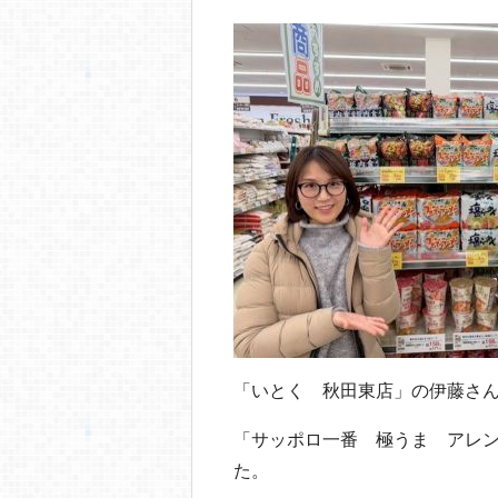
o
o
k
「いとく 秋田東店」の伊藤さ
「サッポロ一番 極うま アレ
た。