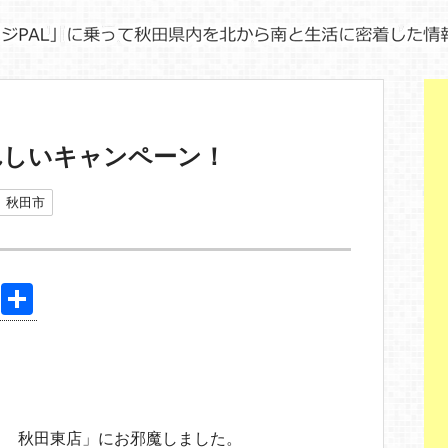
れしいキャンペーン！
秋田市
Pi
共
nt
有
er
e
st
く 秋田東店」にお邪魔しました。