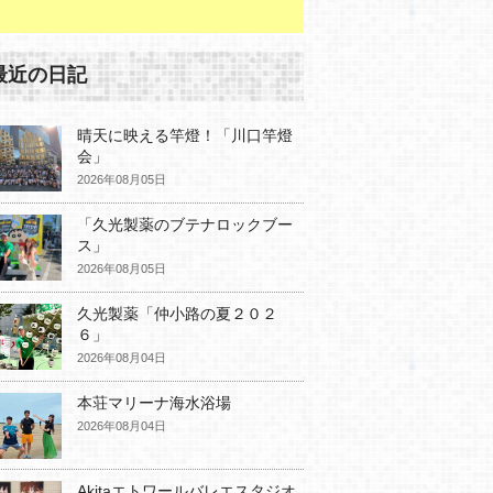
最近の日記
晴天に映える竿燈！「川口竿燈
会」
2026年08月05日
「久光製薬のブテナロックブー
ス」
2026年08月05日
久光製薬「仲小路の夏２０２
６」
2026年08月04日
本荘マリーナ海水浴場
2026年08月04日
Akitaエトワールバレエスタジオ