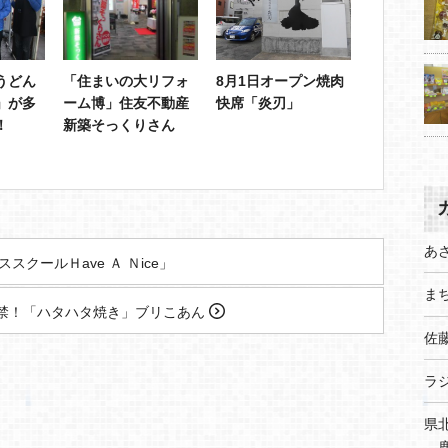
うどん
「住まいの大リフォ
8月1日オープン焼肉
」が多
ーム博」住友不動産
快席「炎刃」
！
新築そっくりさん
あ
スクールＨave Ａ Ｎice」
まち
禁！「ハタハタ焼き」ブリこあん
佐
ラ
県