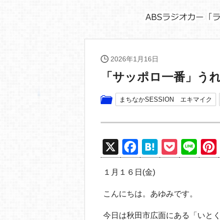
2026年1月16日
「サッポロ一番」う
まちなかSESSION エキマイク
X
F
H
P
Li
a
at
o
n
１月１６日(金)
c
e
ck
e
e
n
et
こんにちは。あゆみです。
b
a
今日は秋田市広面にある「いと