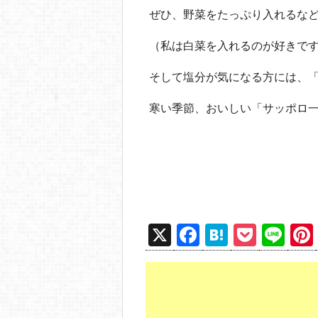
ぜひ、野菜をたっぷり入れるなど
（私は白菜を入れるのが好きで
そして塩分が気になる方には、「
寒い季節、おいしい「サッポロ
X
F
H
P
Li
a
at
o
n
c
e
ck
e
e
n
et