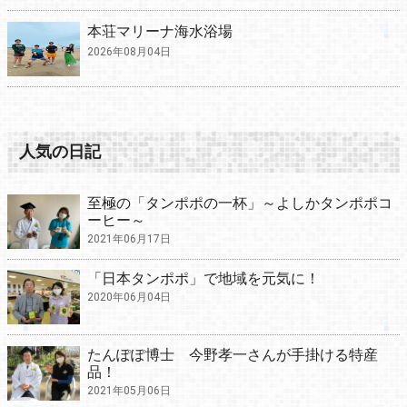
本荘マリーナ海水浴場
2026年08月04日
人気の日記
至極の「タンポポの一杯」～よしかタンポポコ
ーヒー～
2021年06月17日
「日本タンポポ」で地域を元気に！
2020年06月04日
たんぽぽ博士 今野孝一さんが手掛ける特産
品！
2021年05月06日