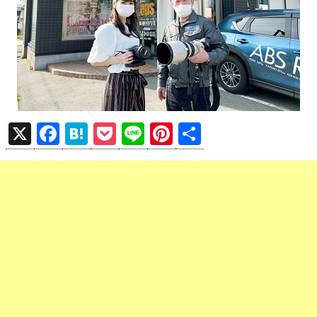
X
F
H
P
Li
Pi
共
a
at
o
n
nt
有
ce
e
ck
e
er
b
n
et
es
o
a
t
o
k