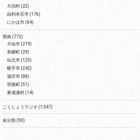
大潟村
(22)
由利本荘市
(176)
にかほ市
(84)
県南
(772)
大仙市
(219)
美郷町
(29)
仙北市
(125)
横手市
(242)
湯沢市
(88)
羽後町
(51)
東成瀬村
(14)
ごくじょうラジオ
(1,547)
未分類
(90)