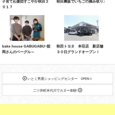
子育て応援団すこやか秋田２
秋田農販でいちごの摘み取り♪
０１７
bake house GABUGABU~舘
秋田トヨタ 本荘店 新店舗
岡さんのベーグル～
３０日グランドオープン！
いとく男鹿ショッピングセンター OPEN☆
二ツ井町米代川でカヌー体験!