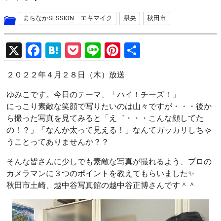
まちなかSESSION エキマイク
県央
秋田市
X
F
H
P
Li
Pi
共
a
at
o
n
nt
有
２０２２年４月２８日（木）放送
ce
e
ck
e
er
b
n
et
es
ゆみこです。今日のテーマ、「ハイ！チーズ！」
にっこり素敵な笑顔で写りたいのは山々ですが・・・後か
o
a
t
ら撮った写真を見てみると「え゛・・・こんな顔してた
o
の！？」「なんか太って見える！」なんてガッカリしちゃ
k
うことってありませんか？？
そんな皆さんに少しでも素敵な写真が撮れるよう、プロの
カメラマンに３つのポイントを教えてもらいました✨
秋田市土崎、越中谷写真館の越中谷正博さんです＾＾