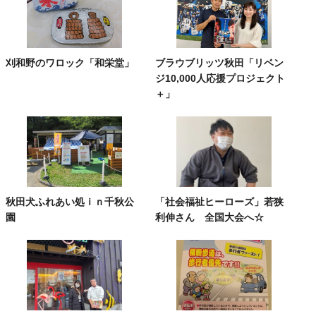
刈和野のワロック「和栄堂」
ブラウブリッツ秋田「リベン
ジ10,000人応援プロジェクト
＋」
秋田犬ふれあい処ｉｎ千秋公
「社会福祉ヒーローズ」若狭
園
利伸さん 全国大会へ☆