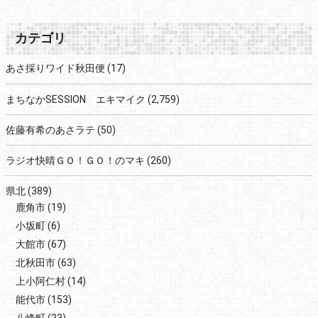
カテゴリ
あさ採りワイド秋田便
(17)
まちなかSESSION エキマイク
(2,759)
佐藤有希のあさラテ
(50)
ラジオ快晴ＧＯ！ＧＯ！のマキ
(260)
県北
(389)
鹿角市
(19)
小坂町
(6)
大館市
(67)
北秋田市
(63)
上小阿仁村
(14)
能代市
(153)