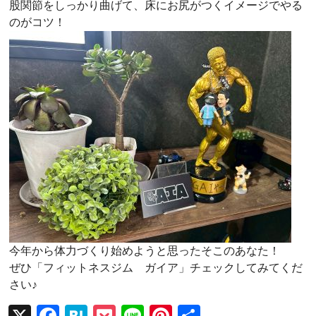
股関節をしっかり曲げて、床にお尻がつくイメージでやる
のがコツ！
今年から体力づくり始めようと思ったそこのあなた！
ぜひ「フィットネスジム ガイア」チェックしてみてくだ
さい♪
X
F
H
P
Li
Pi
共