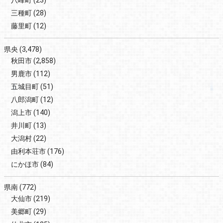
八峰町
(23)
三種町
(28)
藤里町
(12)
県央
(3,478)
秋田市
(2,858)
男鹿市
(112)
五城目町
(51)
八郎潟町
(12)
潟上市
(140)
井川町
(13)
大潟村
(22)
由利本荘市
(176)
にかほ市
(84)
県南
(772)
大仙市
(219)
美郷町
(29)