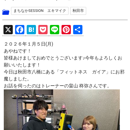
まちなかSESSION エキマイク
秋田市
X
F
H
P
Li
Pi
共
a
at
o
n
nt
有
２０２６年１月５日(月)
ce
e
ck
e
er
あやねです！
b
n
et
es
皆様あけましておめでとうございます♪今年もよろしくお
o
a
t
願いいたします！
今日は秋田市八橋にある「フィットネス ガイア」にお邪
o
魔しました。
k
お話を伺ったのはトレーナーの畠山 柊弥さんです。