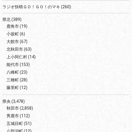
ラジオ快晴ＧＯ！ＧＯ！のマキ
(260)
県北
(389)
鹿角市
(19)
小坂町
(6)
大館市
(67)
北秋田市
(63)
上小阿仁村
(14)
能代市
(153)
八峰町
(23)
三種町
(28)
藤里町
(12)
県央
(3,478)
秋田市
(2,858)
男鹿市
(112)
五城目町
(51)
八郎潟町
(12)