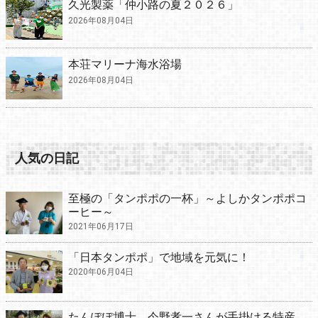
久光製薬「仲小路の夏２０２６」
2026年08月04日
本荘マリーナ海水浴場
2026年08月04日
人気の日記
至極の「タンポポの一杯」～よしかタンポポコ
ーヒー～
2021年06月17日
「日本タンポポ」で地域を元気に！
2020年06月04日
たんぽぽ博士 今野孝一さんが手掛ける特産