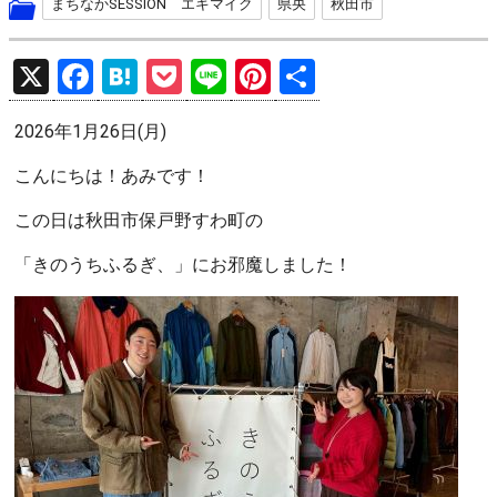
まちなかSESSION エキマイク
県央
秋田市
X
F
H
P
Li
Pi
共
a
at
o
n
nt
有
2026年1月26日(月)
ce
e
ck
e
er
b
n
et
es
こんにちは！あみです！
o
a
t
この日は秋田市保戸野すわ町の
o
「きのうちふるぎ、」にお邪魔しました！
k