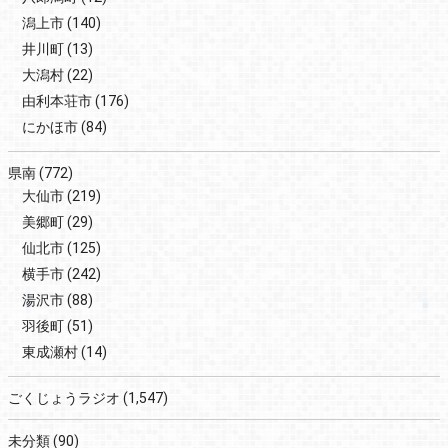
潟上市
(140)
井川町
(13)
大潟村
(22)
由利本荘市
(176)
にかほ市
(84)
県南
(772)
大仙市
(219)
美郷町
(29)
仙北市
(125)
横手市
(242)
湯沢市
(88)
羽後町
(51)
東成瀬村
(14)
ごくじょうラジオ
(1,547)
未分類
(90)