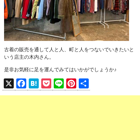
古着の販売を通して人と人、町と人をつないでいきたいと
いう店主の木内さん。
是非お気軽に足を運んでみてはいかがでしょうか♪
X
F
H
P
Li
Pi
共
a
at
o
n
nt
有
ce
e
ck
e
er
b
n
et
es
o
a
t
o