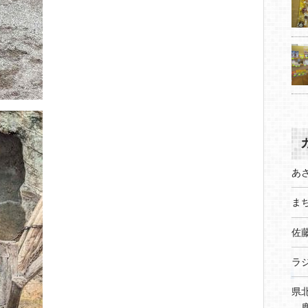
あ
まち
佐
ラ
県