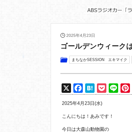
2025年4月23日
ゴールデンウィーク
まちなかSESSION エキマイク
X
F
H
P
Li
a
at
o
n
2025年4月23日(水)
c
e
ck
e
e
n
et
こんにちは！あみです！
b
a
今日は大森山動物園の