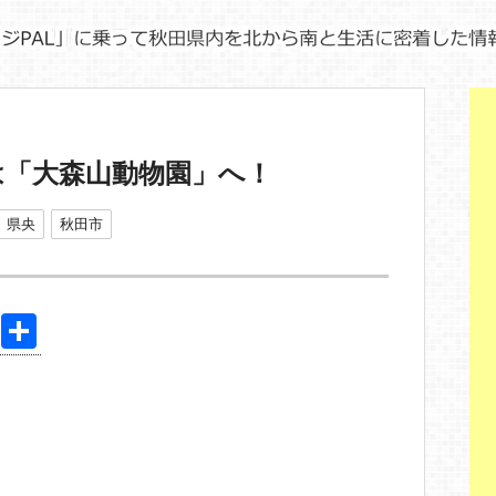
は「大森山動物園」へ！
県央
秋田市
Pi
共
nt
有
er
e
st