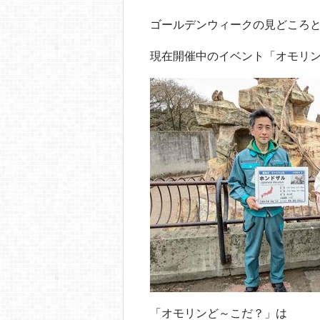
o
o
ゴールデンウィークの見どころ
k
現在開催中のイベント「オモリ
「オモリンど～こだ？」は