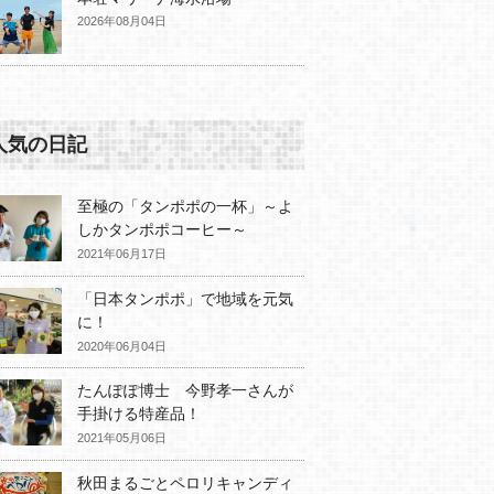
2026年08月04日
人気の日記
至極の「タンポポの一杯」～よ
しかタンポポコーヒー～
2021年06月17日
「日本タンポポ」で地域を元気
に！
2020年06月04日
たんぽぽ博士 今野孝一さんが
手掛ける特産品！
2021年05月06日
秋田まるごとペロリキャンディ