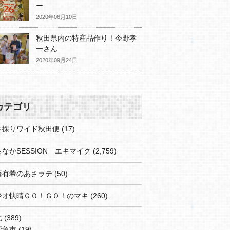
ー
2020年06月10日
秋田県内の特産品作り！今野孝
一さん
2020年09月24日
カテゴリ
さ採りワイド秋田便
(17)
なかSESSION エキマイク
(2,759)
藤有希のあさラテ
(50)
ジオ快晴ＧＯ！ＧＯ！のマキ
(260)
北
(389)
鹿角市
(19)