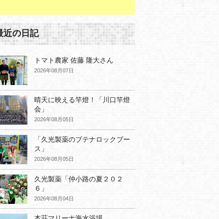
最近の日記
トマト農家 佐藤 隆大さん
2026年08月07日
晴天に映える竿燈！「川口竿燈
会」
2026年08月05日
「久光製薬のブテナロックブー
ス」
2026年08月05日
久光製薬「仲小路の夏２０２
６」
2026年08月04日
本荘マリーナ海水浴場