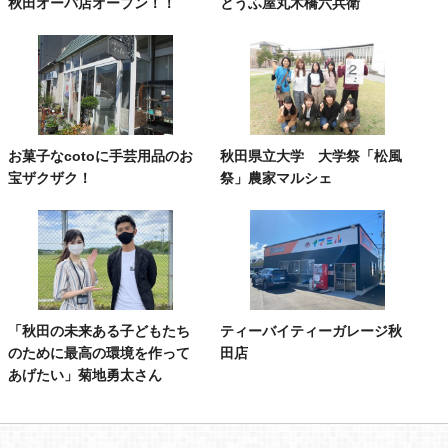
秋田オーパ店オープン！！
とうふ屋丸木橋六兵衛
お菓子なcotoに手芸用品のお
秋田県立大学 大学祭「松風
宝ザクザク！
祭」農家マルシェ
「秋田の未来ある子どもたち
ティーバイティーガレージ秋
のために最高の環境を作って
田店
あげたい」菊地勇太さん