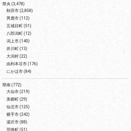
県央
(3,478)
秋田市
(2,858)
男鹿市
(112)
五城目町
(51)
八郎潟町
(12)
潟上市
(140)
井川町
(13)
大潟村
(22)
由利本荘市
(176)
にかほ市
(84)
県南
(772)
大仙市
(219)
美郷町
(29)
仙北市
(125)
横手市
(242)
湯沢市
(88)
羽後町
(51)