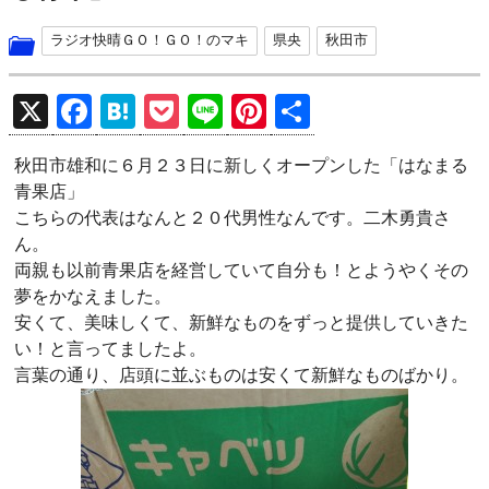
ラジオ快晴ＧＯ！ＧＯ！のマキ
県央
秋田市
X
F
H
P
Li
Pi
共
a
at
o
n
nt
有
秋田市雄和に６月２３日に新しくオープンした「はなまる
ce
e
ck
e
er
青果店」
b
n
et
es
こちらの代表はなんと２０代男性なんです。二木勇貴さ
o
a
t
ん。
両親も以前青果店を経営していて自分も！とようやくその
o
夢をかなえました。
k
安くて、美味しくて、新鮮なものをずっと提供していきた
い！と言ってましたよ。
言葉の通り、店頭に並ぶものは安くて新鮮なものばかり。