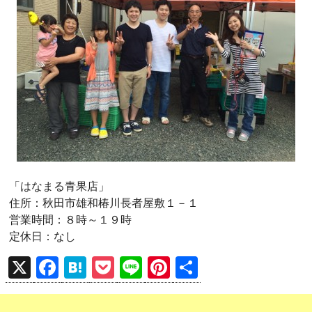
「はなまる青果店」
住所：秋田市雄和椿川長者屋敷１－１
営業時間：８時～１９時
定休日：なし
X
F
H
P
Li
Pi
共
a
at
o
n
nt
有
ce
e
ck
e
er