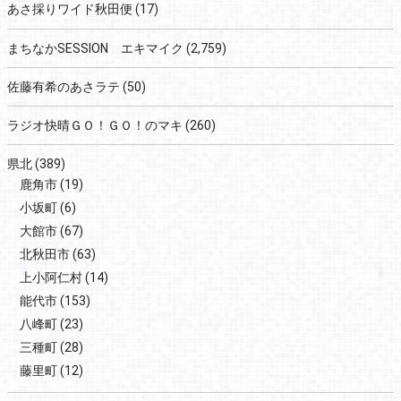
あさ採りワイド秋田便
(17)
まちなかSESSION エキマイク
(2,759)
佐藤有希のあさラテ
(50)
ラジオ快晴ＧＯ！ＧＯ！のマキ
(260)
県北
(389)
鹿角市
(19)
小坂町
(6)
大館市
(67)
北秋田市
(63)
上小阿仁村
(14)
能代市
(153)
八峰町
(23)
三種町
(28)
藤里町
(12)