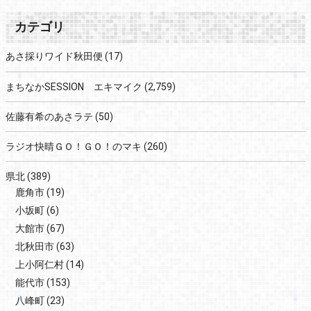
カテゴリ
あさ採りワイド秋田便
(17)
まちなかSESSION エキマイク
(2,759)
佐藤有希のあさラテ
(50)
ラジオ快晴ＧＯ！ＧＯ！のマキ
(260)
県北
(389)
鹿角市
(19)
小坂町
(6)
大館市
(67)
北秋田市
(63)
上小阿仁村
(14)
能代市
(153)
八峰町
(23)