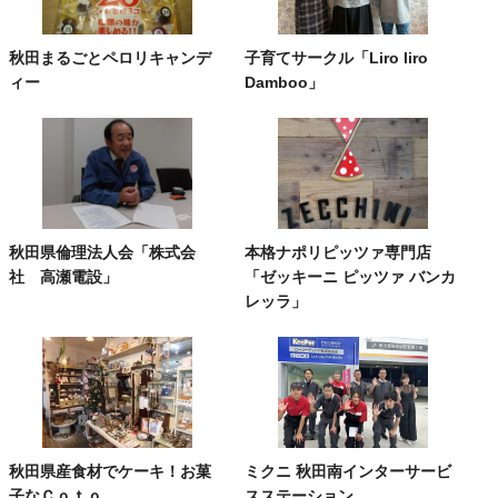
秋田まるごとペロリキャンデ
子育てサークル「Liro liro
ィー
Damboo」
秋田県倫理法人会「株式会
本格ナポリピッツァ専門店
社 高瀬電設」
「ゼッキーニ ピッツァ バンカ
レッラ」
秋田県産食材でケーキ！お菓
ミクニ 秋田南インターサービ
子なＣｏｔｏ
スステーション