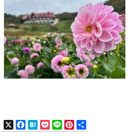
X
F
H
P
Li
Pi
共
a
at
o
n
nt
有