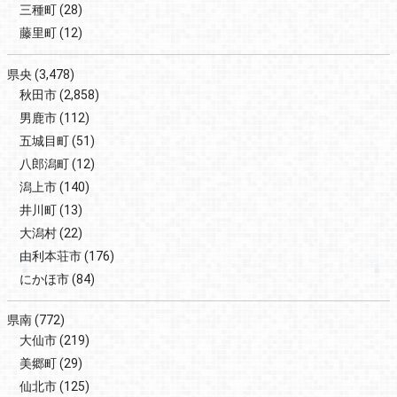
三種町
(28)
藤里町
(12)
県央
(3,478)
秋田市
(2,858)
男鹿市
(112)
五城目町
(51)
八郎潟町
(12)
潟上市
(140)
井川町
(13)
大潟村
(22)
由利本荘市
(176)
にかほ市
(84)
県南
(772)
大仙市
(219)
美郷町
(29)
仙北市
(125)