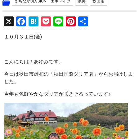
まちなかSESSION エキマイク
県央
秋田市
X
F
H
P
Li
Pi
共
a
at
o
n
nt
有
１０月３１日(金)
ce
e
ck
e
er
b
n
et
es
o
a
t
こんにちは！あゆみです。
o
今日は秋田市雄和の「秋田国際ダリア園」からお届けしま
k
した。
今年も色鮮やかなダリアが咲きそろっています♪