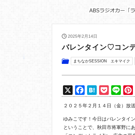
2025年2月14日
バレンタイン♡コンデ
まちなかSESSION エキマイク
X
F
H
P
Li
a
at
o
n
２０２５年２月１４日（金）放
c
e
ck
e
e
n
et
ゆみこです！今日はバレンタイ
b
a
ということで、秋田市将軍野に