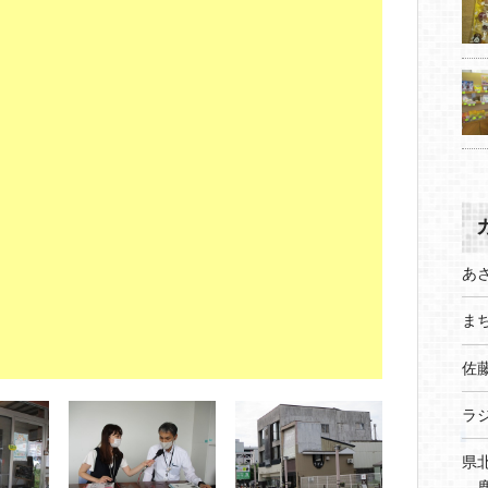
あ
まち
佐
ラ
県