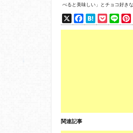
べると美味しい」とチョコ好き
X
F
H
P
Li
a
at
o
n
c
e
ck
e
e
n
et
b
a
o
o
k
関連記事