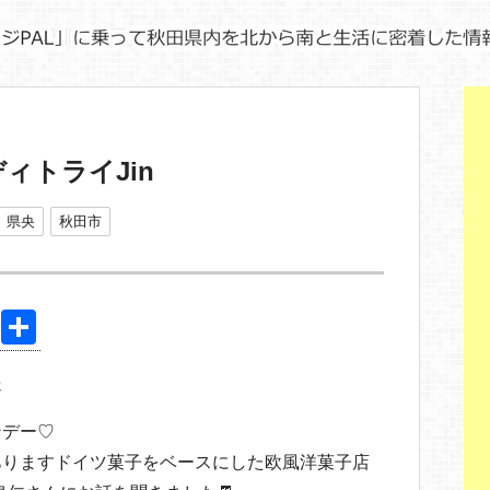
ィトライJin
県央
秋田市
Pi
共
nt
有
送
er
e
ンデー♡
st
ありますドイツ菓子をベースにした欧風洋菓子店