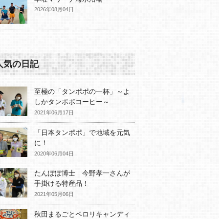
2026年08月04日
人気の日記
至極の「タンポポの一杯」～よ
しかタンポポコーヒー～
2021年06月17日
「日本タンポポ」で地域を元気
に！
2020年06月04日
たんぽぽ博士 今野孝一さんが
手掛ける特産品！
2021年05月06日
秋田まるごとペロリキャンディ