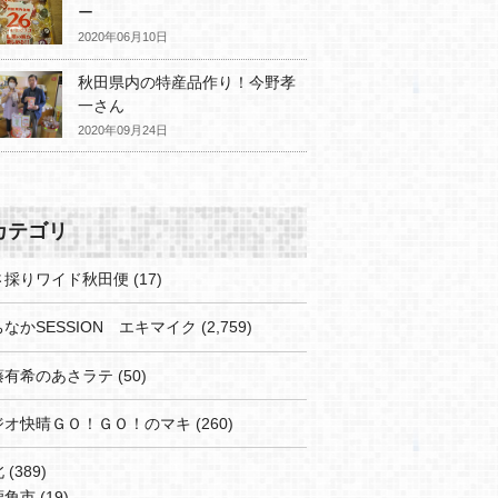
ー
2020年06月10日
秋田県内の特産品作り！今野孝
一さん
2020年09月24日
カテゴリ
さ採りワイド秋田便
(17)
なかSESSION エキマイク
(2,759)
藤有希のあさラテ
(50)
ジオ快晴ＧＯ！ＧＯ！のマキ
(260)
北
(389)
鹿角市
(19)