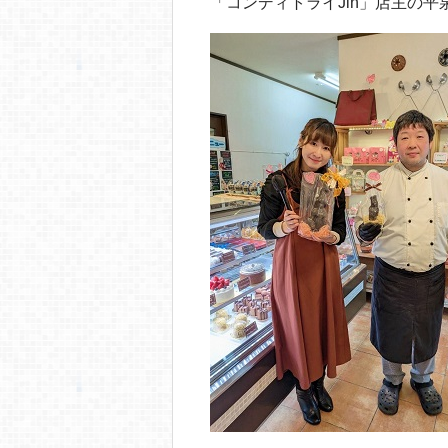
o
「コンディトライJin」店主の平
o
k