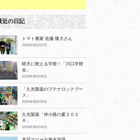
最近の日記
トマト農家 佐藤 隆大さん
2026年08月07日
晴天に映える竿燈！「川口竿燈
会」
2026年08月05日
「久光製薬のブテナロックブー
ス」
2026年08月05日
久光製薬「仲小路の夏２０２
６」
2026年08月04日
本荘マリーナ海水浴場