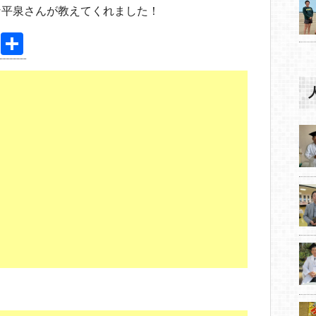
な平泉さんが教えてくれました！
Pi
共
nt
有
er
e
st