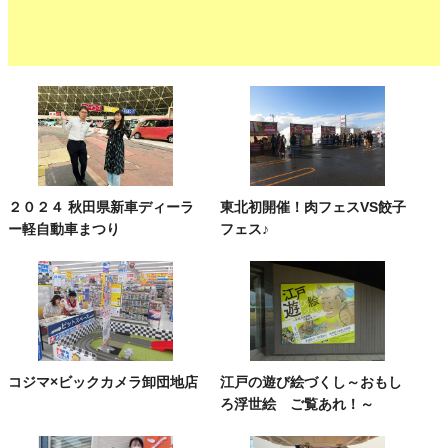
２０２４ 秋田県新車ディーラ
東北初開催！肉フェスVS餃子
ー軽自動車まつり
フェス♪
コジマ×ビックカメラ卸団地店
江戸の遊び絵づくし～おもし
ろ浮世絵 ご覧あれ！～