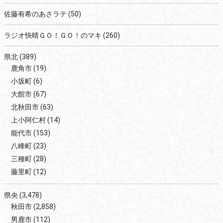
佐藤有希のあさラテ
(50)
ラジオ快晴ＧＯ！ＧＯ！のマキ
(260)
県北
(389)
鹿角市
(19)
小坂町
(6)
大館市
(67)
北秋田市
(63)
上小阿仁村
(14)
能代市
(153)
八峰町
(23)
三種町
(28)
藤里町
(12)
県央
(3,478)
秋田市
(2,858)
男鹿市
(112)