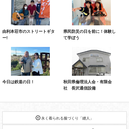
由利本荘市のストリートギタ
県民防災の日を前に！体験し
ー!
て学ぼう
今日は鉄道の日！
秋田県倫理法人会・有限会
社 長沢通信設備
永く着られる服づくり「縫人」