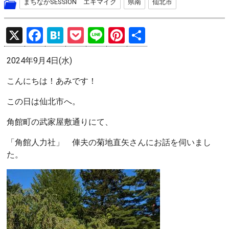
まちなかSESSION エキマイク
県南
仙北市
X
F
H
P
Li
Pi
共
a
at
o
n
nt
有
2024年9月4日(水)
ce
e
ck
e
er
b
n
et
es
こんにちは！あみです！
o
a
t
この日は仙北市へ。
o
角館町の武家屋敷通りにて、
k
「角館人力社」 俥夫の菊地直矢さんにお話を伺いまし
た。