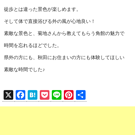
徒歩とは違った景色が楽しめます。
そして体で直接浴びる外の風が心地良い！
素敵な景色と、菊地さんから教えてもらう角館の魅力で
時間を忘れるほどでした。
県外の方にも、秋田にお住まいの方にも体験してほしい
素敵な時間でした♪
X
F
H
P
Li
Pi
共
a
at
o
n
nt
有
ce
e
ck
e
er
b
n
et
es
o
a
t