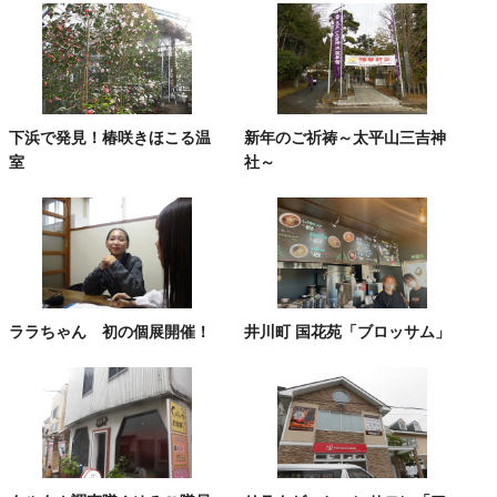
下浜で発見！椿咲きほこる温
新年のご祈祷～太平山三吉神
室
社～
ララちゃん 初の個展開催！
井川町 国花苑「ブロッサム」