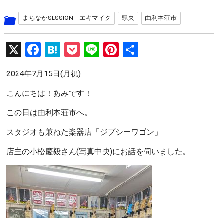
まちなかSESSION エキマイク
県央
由利本荘市
X
F
H
P
Li
Pi
共
a
at
o
n
nt
有
2024年7月15日(月祝)
ce
e
ck
e
er
b
n
et
es
こんにちは！あみです！
o
a
t
この日は由利本荘市へ。
o
スタジオも兼ねた楽器店「ジプシーワゴン」
k
店主の小松慶毅さん(写真中央)にお話を伺いました。