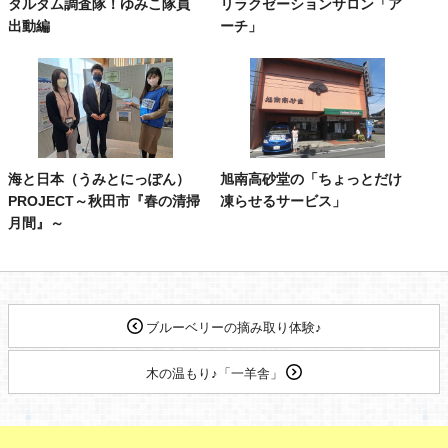
タルタム調査隊！ゆみこ隊員
リラクゼーションサロン「ア
出動編
ーチ」
海と日本（うみとにっぽん）
旭南高砂堂の「ちょっとだけ
PROJECT～秋田市『春の清掃
凍らせるサービス」
月間』～
ブルーベリーの摘み取り体験♪
木の温もり♪「一羊舎」