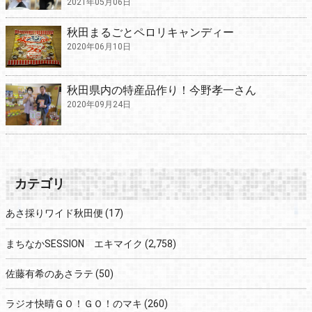
2021年05月06日
秋田まるごとペロリキャンディー
2020年06月10日
秋田県内の特産品作り！今野孝一さん
2020年09月24日
カテゴリ
あさ採りワイド秋田便
(17)
まちなかSESSION エキマイク
(2,758)
佐藤有希のあさラテ
(50)
ラジオ快晴ＧＯ！ＧＯ！のマキ
(260)