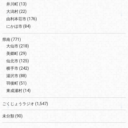
井川町
(13)
大潟村
(22)
由利本荘市
(176)
にかほ市
(84)
県南
(771)
大仙市
(218)
美郷町
(29)
仙北市
(125)
横手市
(242)
湯沢市
(88)
羽後町
(51)
東成瀬村
(14)
ごくじょうラジオ
(1,547)
未分類
(90)