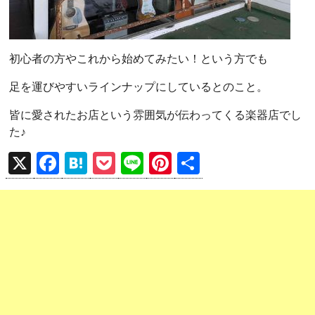
初心者の方やこれから始めてみたい！という方でも
足を運びやすいラインナップにしているとのこと。
皆に愛されたお店という雰囲気が伝わってくる楽器店でし
た♪
X
F
H
P
Li
Pi
共
a
at
o
n
nt
有
ce
e
ck
e
er
b
n
et
es
o
a
t
o
k