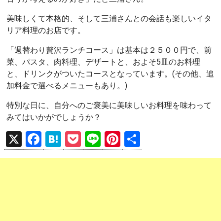
美味しくて本格的、そして三浦さんとの会話も楽しいイタ
リア料理のお店です。
「週替わり贅沢ランチコース」は基本は２５００円で、前
菜、パスタ、肉料理、デザートと、およそ5皿のお料理
と、ドリンクがついたコースとなっています。(その他、追
加料金で選べるメニューもあり。)
特別な日に、自分へのご褒美に美味しいお料理を味わって
みてはいかがでしょうか？
X
F
H
P
Li
Pi
共
a
at
o
n
nt
有
ce
e
ck
e
er
b
n
et
es
o
a
t
o