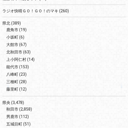
ラジオ快晴ＧＯ！ＧＯ！のマキ
(260)
県北
(389)
鹿角市
(19)
小坂町
(6)
大館市
(67)
北秋田市
(63)
上小阿仁村
(14)
能代市
(153)
八峰町
(23)
三種町
(28)
藤里町
(12)
県央
(3,478)
秋田市
(2,858)
男鹿市
(112)
五城目町
(51)