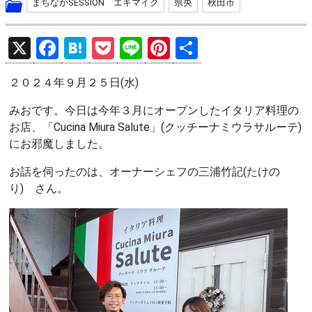
まちなかSESSION エキマイク
県央
秋田市
X
F
H
P
Li
Pi
共
a
at
o
n
nt
有
２０２４年９月２５日(水)
ce
e
ck
e
er
b
n
et
es
みおです。今日は今年３月にオープンしたイタリア料理の
お店、「Cucina Miura Salute」(クッチーナミウラサルーテ)
o
a
t
にお邪魔しました。
o
お話を伺ったのは、オーナーシェフの三浦竹記(たけの
k
り) さん。