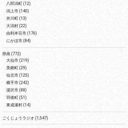
八郎潟町
(12)
潟上市
(140)
井川町
(13)
大潟村
(22)
由利本荘市
(176)
にかほ市
(84)
県南
(772)
大仙市
(219)
美郷町
(29)
仙北市
(125)
横手市
(242)
湯沢市
(88)
羽後町
(51)
東成瀬村
(14)
ごくじょうラジオ
(1,547)