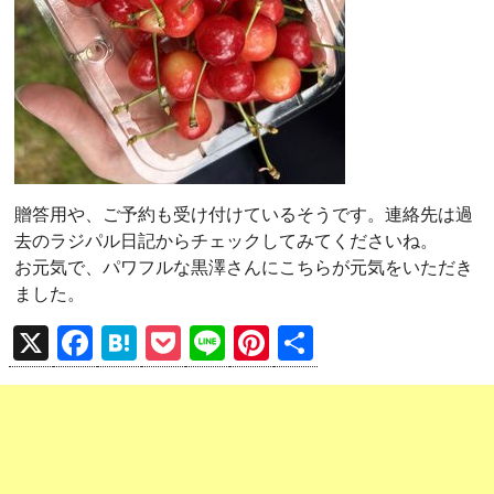
贈答用や、ご予約も受け付けているそうです。連絡先は過
去のラジパル日記からチェックしてみてくださいね。
お元気で、パワフルな黒澤さんにこちらが元気をいただき
ました。
X
F
H
P
Li
Pi
共
a
at
o
n
nt
有
ce
e
ck
e
er
b
n
et
es
o
a
t