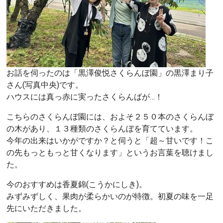
お話を伺ったのは「黒澤俊悦さくらんぼ園」の黒澤まり子
さん(写真中央)です。
ハウスには真っ赤に実ったさくらんばが…！
こちらのさくらんぼ園には、およそ２５０本のさくらんぼ
の木があり、１３種類のさくらんぼを育てています。
今年の出来はいかがですか？と伺うと「超～甘いです！こ
の先もっともっと甘くなります」というお言葉を聴けまし
た。
今のおすすめは香夏錦(こうかにしき)。
みずみずしく、果肉が柔らかいのが特徴。初夏の味を一足
先にいただきました。