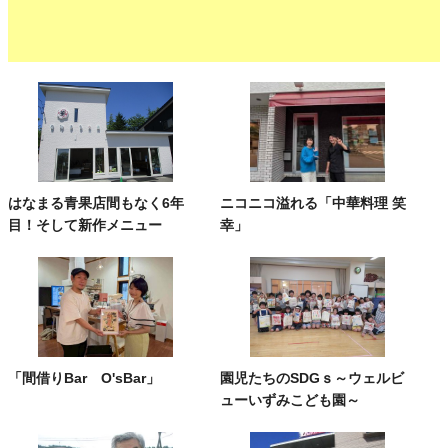
はなまる青果店間もなく6年
ニコニコ溢れる「中華料理 笑
目！そして新作メニュー
幸」
「間借りBar O'sBar」
園児たちのSDGｓ～ウェルビ
ューいずみこども園～