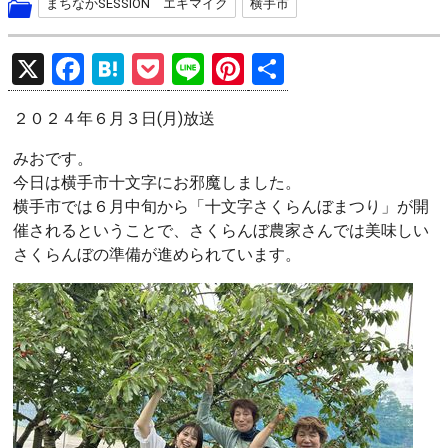
まちなかSESSION エキマイク
横手市
X
F
H
P
Li
Pi
共
a
at
o
n
nt
有
２０２４年６月３日(月)放送
ce
e
ck
e
er
b
n
et
es
みおです。
今日は横手市十文字にお邪魔しました。
o
a
t
横手市では６月中旬から「十文字さくらんぼまつり」が開
o
催されるということで、さくらんぼ農家さんでは美味しい
k
さくらんぼの準備が進められています。