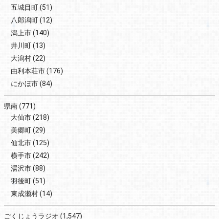
五城目町
(51)
八郎潟町
(12)
潟上市
(140)
井川町
(13)
大潟村
(22)
由利本荘市
(176)
にかほ市
(84)
県南
(771)
大仙市
(218)
美郷町
(29)
仙北市
(125)
横手市
(242)
湯沢市
(88)
羽後町
(51)
東成瀬村
(14)
ごくじょうラジオ
(1,547)