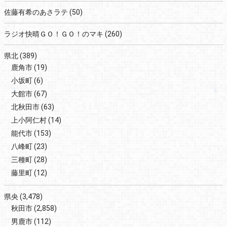
佐藤有希のあさラテ
(50)
ラジオ快晴ＧＯ！ＧＯ！のマキ
(260)
県北
(389)
鹿角市
(19)
小坂町
(6)
大館市
(67)
北秋田市
(63)
上小阿仁村
(14)
能代市
(153)
八峰町
(23)
三種町
(28)
藤里町
(12)
県央
(3,478)
秋田市
(2,858)
男鹿市
(112)