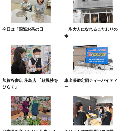
今日は「国際お茶の日」
一歩大人になれるこだわりの
傘
加賀谷書店 茨島店 「歎異抄を
車出張鑑定団ティーバイティ
ひらく」
ー