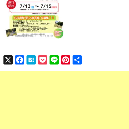
X
F
H
P
Li
Pi
共
a
at
o
n
nt
有
ce
e
ck
e
er
b
n
et
es
o
a
t
o
k