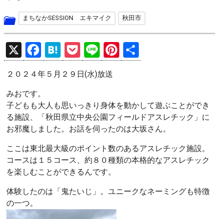
まちなかSESSION エキマイク
秋田市
X
F
H
P
Li
Pi
共
a
at
o
n
nt
有
２０２４年５月２９日(水)放送
ce
e
ck
e
er
b
n
et
es
みおです。
子どもも大人も思いっきり身体を動かして遊ぶことができ
o
a
t
る施設、「秋田県立中央公園フィールドアスレチック」に
o
お邪魔しました。お話を伺ったのは大坂さん。
k
ここは東北最大級のポイント数のあるアスレチック施設。
コースは１５コース、約８０種類の本格的なアスレチック
を楽しむことができるんです。
体験したのは「鬼たいじ」。ユニークなネーミングも特徴
の一つ。