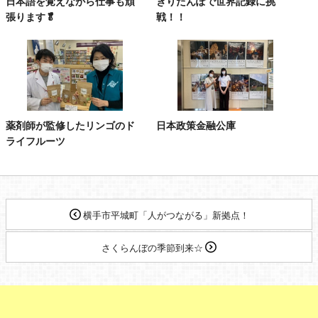
日本語を覚えながら仕事も頑
きりたんぽで世界記録に挑
張ります🥬
戦！！
薬剤師が監修したリンゴのド
日本政策金融公庫
ライフルーツ
横手市平城町「人がつながる」新拠点！
さくらんぼの季節到来☆