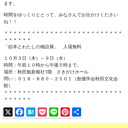
ます。
時間をゆっくりととって、みなさんでお出かけください
ね！！
＊＊＊＊＊＊＊＊＊＊＊＊＊＊＊＊＊＊＊＊＊＊＊＊＊＊
＊＊＊＊＊＊
「絵本とわたしの物語展」 入場無料
１０月３日（木）～９日（水）
時間：午前１０時から午後５時まで。
場所：秋田魁新報社1階 さきがけホール
問い：０１８－８８０－２５０１（創価学会秋田文化会
館）
＊＊＊＊＊＊＊＊＊＊＊＊＊＊＊＊＊＊＊＊＊＊＊＊＊＊
＊＊＊＊＊＊
X
F
H
P
Li
Pi
共
a
at
o
n
nt
有