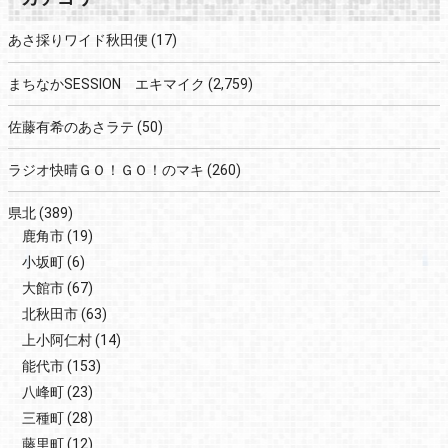
あさ採りワイド秋田便
(17)
まちなかSESSION エキマイク
(2,759)
佐藤有希のあさラテ
(50)
ラジオ快晴ＧＯ！ＧＯ！のマキ
(260)
県北
(389)
鹿角市
(19)
小坂町
(6)
大館市
(67)
北秋田市
(63)
上小阿仁村
(14)
能代市
(153)
八峰町
(23)
三種町
(28)
藤里町
(12)