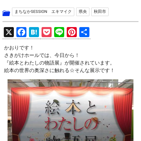
まちなかSESSION エキマイク
県央
秋田市
X
F
H
P
Li
Pi
共
a
at
o
n
nt
有
かおりです！
ce
e
ck
e
er
さきがけホールでは、今日から！
b
n
et
es
『絵本とわたしの物語展』が開催されています。
o
a
t
絵本の世界の奥深さに触れる☆そんな展示です！
o
k