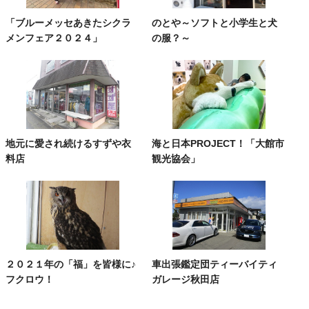
「ブルーメッセあきたシクラ
のとや～ソフトと小学生と犬
メンフェア２０２４」
の服？～
地元に愛され続けるすずや衣
海と日本PROJECT！「大館市
料店
観光協会」
２０２１年の「福」を皆様に♪
車出張鑑定団ティーバイティ
フクロウ！
ガレージ秋田店