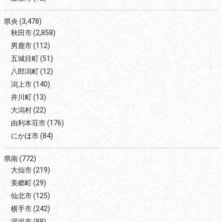
県央
(3,478)
秋田市
(2,858)
男鹿市
(112)
五城目町
(51)
八郎潟町
(12)
潟上市
(140)
井川町
(13)
大潟村
(22)
由利本荘市
(176)
にかほ市
(84)
県南
(772)
大仙市
(219)
美郷町
(29)
仙北市
(125)
横手市
(242)
湯沢市
(88)