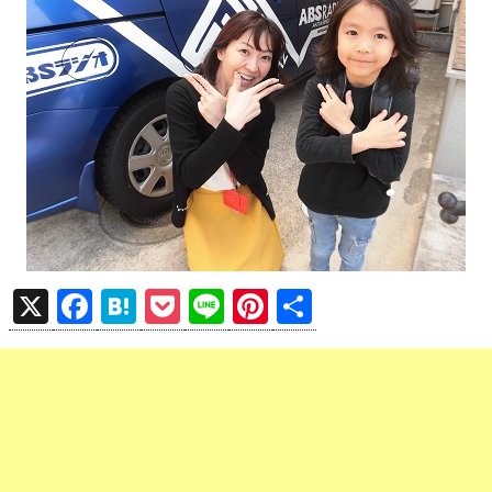
X
F
H
P
Li
Pi
共
a
at
o
n
nt
有
ce
e
ck
e
er
b
n
et
es
o
a
t
o