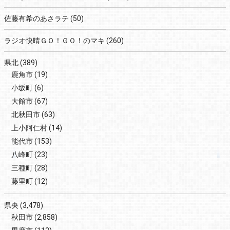
佐藤有希のあさラテ
(50)
ラジオ快晴ＧＯ！ＧＯ！のマキ
(260)
県北
(389)
鹿角市
(19)
小坂町
(6)
大館市
(67)
北秋田市
(63)
上小阿仁村
(14)
能代市
(153)
八峰町
(23)
三種町
(28)
藤里町
(12)
県央
(3,478)
秋田市
(2,858)