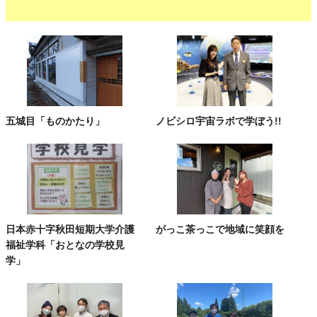
五城目「ものかたり」
ノビシロ宇宙ラボで学ぼう!!
日本赤十字秋田短期大学介護
がっこ茶っこで地域に笑顔を
福祉学科「おとなの学校見
学」