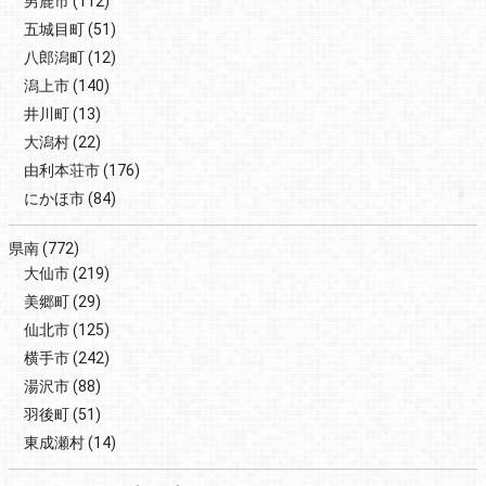
男鹿市
(112)
五城目町
(51)
八郎潟町
(12)
潟上市
(140)
井川町
(13)
大潟村
(22)
由利本荘市
(176)
にかほ市
(84)
県南
(772)
大仙市
(219)
美郷町
(29)
仙北市
(125)
横手市
(242)
湯沢市
(88)
羽後町
(51)
東成瀬村
(14)