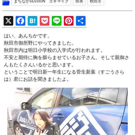
まちなかSESSION エキマイク
県央
秋田市
X
F
H
P
Li
Pi
共
a
at
o
n
nt
有
はい、あんちかです。
ce
e
ck
e
er
秋田市御所野にやってきました。
b
n
et
es
秋田市内は明日小学校の入学式が行われます。
o
a
t
不安と期待に胸を膨らませているお子さん、そして親御さ
んもたくさんいるかと思います。
o
ということで明日新一年生になる菅生新葉（すごうさら
k
は）君にお話を聞きましたよ。